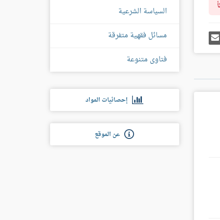
أ
السياسة الشرعية
مسائل فقهية متفرقة
رك
إرسل
ى
إيميل
غل
س
فتاوى متنوعة
إحصائيات المواد
عن الموقع