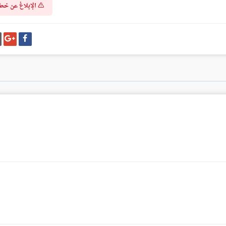
الإبلاغ عن خط
شارك
شا
على
عل
فيسبوك
غو
بل