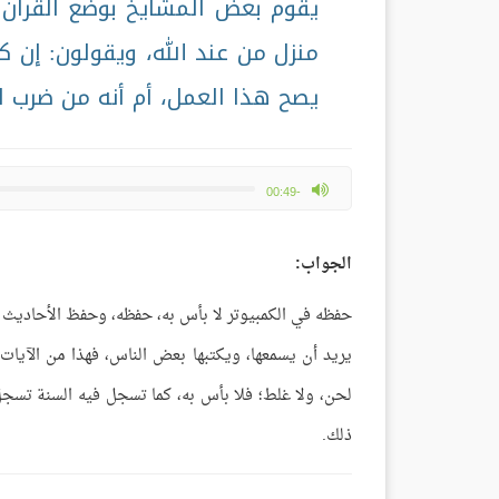
يقوم بعض المشايخ بوضع القرآن ف
منزل من عند الله، ويقولون: إ
يصح هذا العمل، أم أنه من ضرب 
max volume
-00:49
الجواب:
حفظه في الكمبيوتر لا بأس به، حفظه، وحفظ الأحاديث ا
يريد أن يسمعها، ويكتبها بعض الناس، فهذا من الآيات
لحن، ولا غلط؛ فلا بأس به، كما تسجل فيه السنة تسجل 
ذلك.