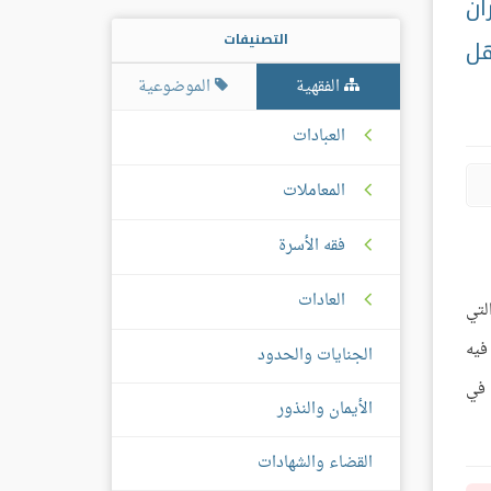
آن
التصنيفات
هل
الفقهية
الموضوعية
العبادات
المعاملات
فقه الأسرة
العادات
لتي
فيه
الجنايات والحدود
 في
الأيمان والنذور
القضاء والشهادات