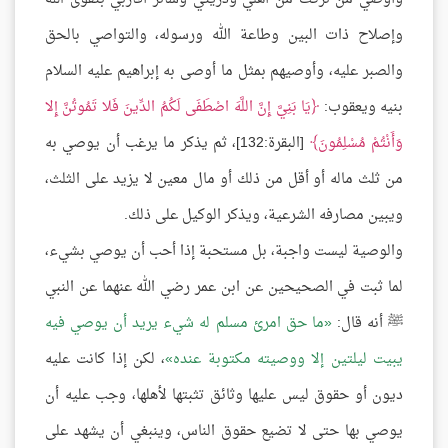
وإصلاح ذات البين وطاعة الله ورسوله، والتواصي بالحق
والصبر عليه، وأوصيهم بمثل ما أوصى به إبراهيم عليه السلام
بنيه ويعقوب:
يَا بَنِيَّ إِنَّ اللَّهَ اصْطَفَى لَكُمُ الدِّينَ فَلا تَمُوتُنَّ إِلا
وَأَنْتُمْ مُسْلِمُونَ
[البقرة:132]، ثم يذكر ما يرغب أن يوصي به
من ثلث ماله أو أقل من ذلك أو مال معين لا يزيد على الثلث،
ويبين مصارفه الشرعية، ويذكر الوكيل على ذلك.
والوصية ليست واجبة، بل مستحبة إذا أحب أن يوصي بشيء،
لما ثبت في الصحيحين عن ابن عمر رضي الله عنهما عن النبي
ﷺ أنه قال:
ما حق امرئ مسلم له شيء يريد أن يوصي فيه
يبيت ليلتين إلا ووصيته مكتوبة عنده
، لكن إذا كانت عليه
ديون أو حقوق ليس عليها وثائق تثبتها لأهلها، وجب عليه أن
يوصي بها حتى لا تضيع حقوق الناس، وينبغي أن يشهد على