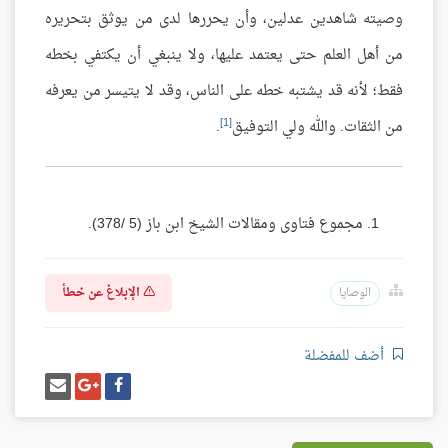
وصيته شاهدين عدلين، وأن يحررها لدى من يوثق بتحريره
من أهل العلم حتى يعتمد عليها، ولا ينبغي أن يكتفي بخطه
فقط؛ لأنه قد يشتبه خطه على الناس، وقد لا يتيسر من يعرفه
[1]
من الثقات. والله ولي التوفيق
.
مجموع فتاوى ومقالات الشيخ ابن باز (5 /378).
الإبلاغ عن خطأ
الوصايا
أضف للمفضلة
شارك
شارك
إرسل
على
على
إيميل
فيسبوك
غوغل
بلس