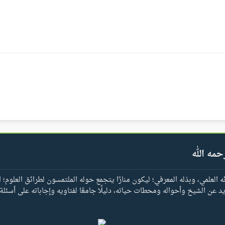
حمه الله
العلمي، وبذله المعرفي؛ ليكون منارًا يتجمع حوله الملتمسون لطرائق العلوم؛ ا
يد عن الشيخ وأحواله ومحطات حياته، دليلًا جامعًا لفتاويه وإجاباته على أسئلة