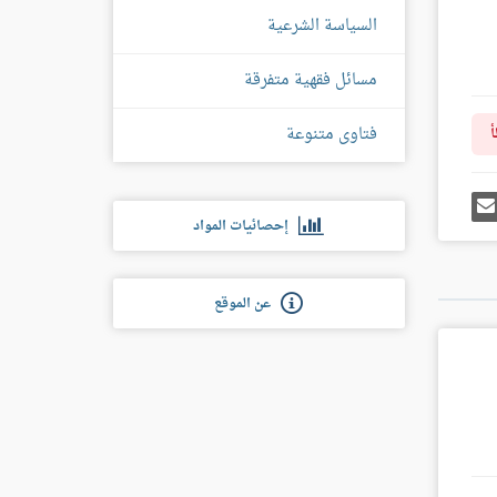
السياسة الشرعية
مسائل فقهية متفرقة
فتاوى متنوعة
أ
رك
إرسل
ى
إيميل
إحصائيات المواد
غل
س
عن الموقع