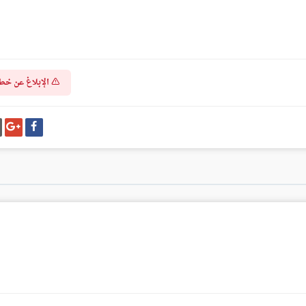
الإبلاغ عن خط
شارك
شا
على
عل
فيسبوك
غو
بل