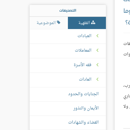
ما
التصنيفات
؟
الفقهية
الموضوعية
العبادات
قات
المعاملات
وات
فقه الأسرة
العادات
رب،
الجنايات والحدود
اري
ولا
الأيمان والنذور
القضاء والشهادات