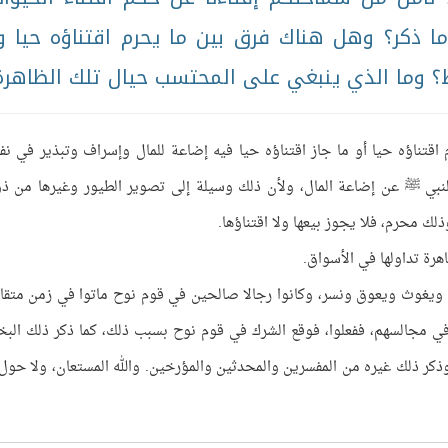
ا ذكر؟ وهل هناك فرق بين ما يحرم اقتناؤه حيا و
يط؟ وما الذي ينبغي على المحتسب حيال تلك الظاهرة
اقتناؤه حيا أو ما جاز اقتناؤه حيا فيه إضاعة للمال وإسراف وتبذير في نف
النبي ﷺ عن إضاعة المال، ولأن ذلك وسيلة إلى تصوير الطيور وغيرها من ذ
لك محرم، فلا يجوز بيعها ولا اقتناؤها.
رة تداولها في الأسواق.
يغوث ويعوق ونسر، وكانوا رجالا صالحين في قوم نوح ماتوا في زمن متقا
 مجالسهم، ففعلوا، فوقع الشرك في قوم نوح بسبب ذلك، كما ذكر ذلك البخ
كر ذلك غيره من المفسرين والمحدثين والمؤرخين. والله المستعان، ولا حول 