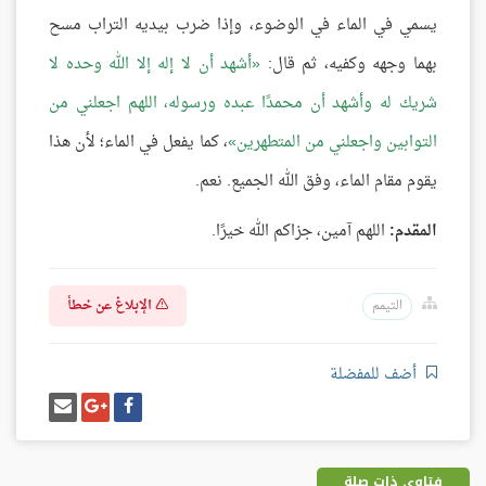
يسمي في الماء في الوضوء، وإذا ضرب بيديه التراب مسح
بهما وجهه وكفيه، ثم قال:
أشهد أن لا إله إلا الله وحده لا
شريك له وأشهد أن محمدًا عبده ورسوله، اللهم اجعلني من
التوابين واجعلني من المتطهرين
، كما يفعل في الماء؛ لأن هذا
يقوم مقام الماء، وفق الله الجميع. نعم.
المقدم:
اللهم آمين، جزاكم الله خيرًا.
الإبلاغ عن خطأ
التيمم
أضف للمفضلة
شارك
شارك
إرسل
على
على
إيميل
فيسبوك
غوغل
بلس
فتاوى ذات صلة