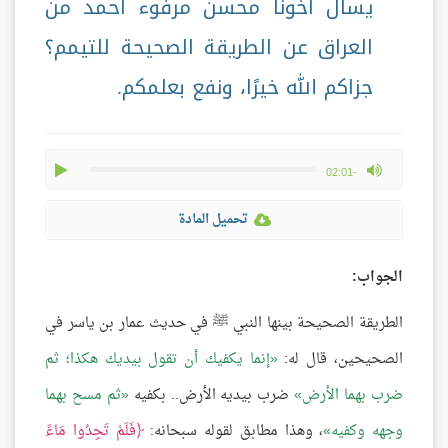
يسأل أخونا محسن مرفوء أحمد من
العراق عن الطريقة الصحيحة للتيمم؟
جزاكم الله خيرًا، ونفع بعلمكم.
play
max volume
-02:01
تحميل المادة
الجواب:
الطريقة الصحيحة بينها النبي ﷺ في حديث عمار بن ياسر في
الصحيحين، قال له:
إنما يكفيك أن تقول بيديك هكذا؛ ثم
ضرب بهما الأرض
ضرب بيديه الأرض.. بكفيه
ثم مسح بهما
وجهه وكفيه
، وهذا مطابق لقوله سبحانه:
فَلَمْ تَجِدُوا مَاءً