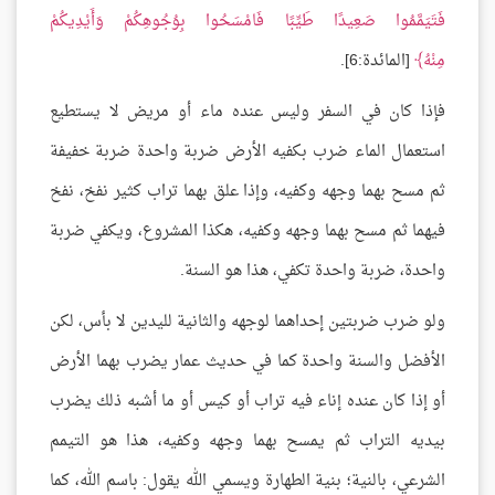
فَتَيَمَّمُوا صَعِيدًا طَيِّبًا فَامْسَحُوا بِوُجُوهِكُمْ وَأَيْدِيكُمْ
مِنْهُ
[المائدة:6].
فإذا كان في السفر وليس عنده ماء أو مريض لا يستطيع
استعمال الماء ضرب بكفيه الأرض ضربة واحدة ضربة خفيفة
ثم مسح بهما وجهه وكفيه، وإذا علق بهما تراب كثير نفخ، نفخ
فيهما ثم مسح بهما وجهه وكفيه، هكذا المشروع، ويكفي ضربة
واحدة، ضربة واحدة تكفي، هذا هو السنة.
ولو ضرب ضربتين إحداهما لوجهه والثانية لليدين لا بأس، لكن
الأفضل والسنة واحدة كما في حديث عمار يضرب بهما الأرض
أو إذا كان عنده إناء فيه تراب أو كيس أو ما أشبه ذلك يضرب
بيديه التراب ثم يمسح بهما وجهه وكفيه، هذا هو التيمم
الشرعي، بالنية؛ بنية الطهارة ويسمي الله يقول: باسم الله، كما