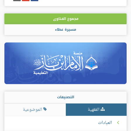
على
على
إيميل
فيسبوك
غوغل
بلس
مجموع الفتاوى
مسيرة عطاء
التصنيفات
الفقهية
الموضوعية
العبادات