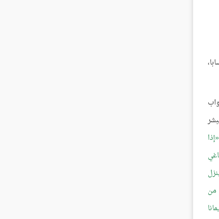
با،
واب
بشر
إذا
اغي
نزل
 من
انا