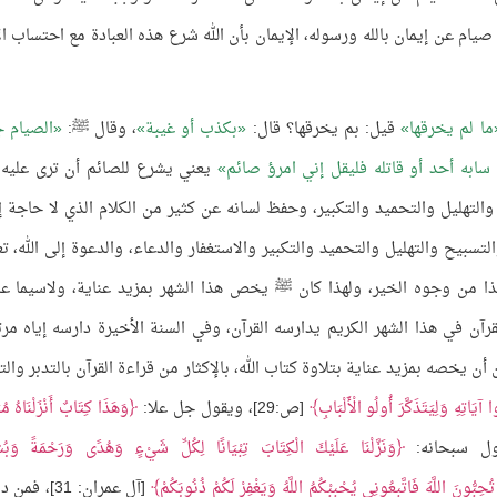
صيام عن إيمان بالله ورسوله، الإيمان بأن الله شرع هذه العبادة مع احتساب ال
ما لم يخرقها
قيل: بم يخرقها؟ قال:
بكذب أو غيبة
، وقال ﷺ:
الصيام ج
ابه أحد أو قاتله فليقل إني امرؤ صائم
يعني يشرع للصائم أن ترى عليه آ
والتهليل والتحميد والتكبير، وحفظ لسانه عن كثير من الكلام الذي لا حاجة إل
لتسبيح والتهليل والتحميد والتكبير والاستغفار والدعاء، والدعوة إلى الله، تع
 هذا من وجوه الخير، ولهذا كان ﷺ يخص هذا الشهر بمزيد عناية، ولاسيما ع
رآن في هذا الشهر الكريم يدارسه القرآن، وفي السنة الأخيرة دارسه إياه مرت
ن يخصه بمزيد عناية بتلاوة كتاب الله، بالإكثار من قراءة القرآن بالتدبر والت
وا آيَاتِهِ وَلِيَتَذَكَّرَ أُولُو الْأَلْبَابِ
[ص:29]، ويقول جل علا:
وَهَذَا كِتَابٌ أَنْزَلْنَاهُ مُب
وَنَزَّلْنَا عَلَيْكَ الْكِتَابَ تِبْيَانًا لِكُلِّ شَيْءٍ وَهُدًى وَرَحْمَةً وَبُ
ُحِبُّونَ اللَّهَ فَاتَّبِعُونِي يُحْبِبْكُمُ اللَّهُ وَيَغْفِرْ لَكُمْ ذُنُوبَكُمْ
[آل عمران: 31]، ف