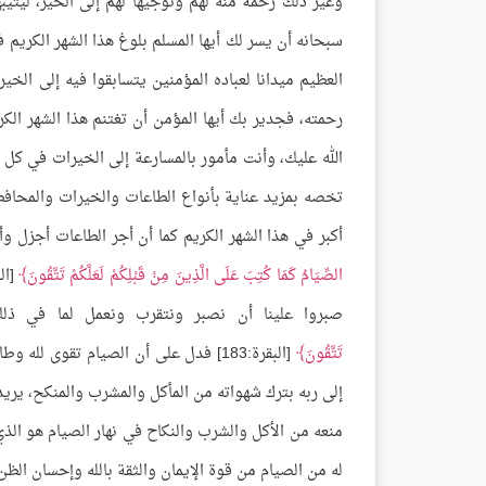
وغير ذلك رحمة منه لهم وتوجيها لهم إلى الخير، ليثي
سبحانه أن يسر لك أيها المسلم بلوغ هذا الشهر الكريم ف
العظيم ميدانا لعباده المؤمنين يتسابقوا فيه إلى الخي
رحمته، فجدير بك أيها المؤمن أن تغتنم هذا الشهر الكر
الله عليك، وأنت مأمور بالمسارعة إلى الخيرات في كل
تخصه بمزيد عناية بأنواع الطاعات والخيرات والمحاف
أكبر في هذا الشهر الكريم كما أن أجر الطاعات أجزل و
الصِّيَامُ كَمَا كُتِبَ عَلَى الَّذِينَ مِنْ قَبْلِكُمْ لَعَلَّكُمْ تَتَّقُونَ
صبروا علينا أن نصبر ونتقرب ونعمل لما في ذلك 
تَتَّقُونَ
[البقرة:183] فدل على أن الصيام تقوى 
إلى ربه بترك شهواته من المأكل والمشرب والمنكح، يريد 
منعه من الأكل والشرب والنكاح في نهار الصيام هو الذ
له من الصيام من قوة الإيمان والثقة بالله وإحسان الظن 