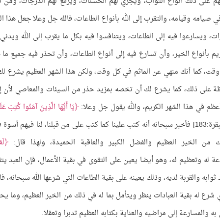
بهم على ذلك أنواع الثواب، ويجري لهم الحسنات، ويرفع لهم الدرجات، ومن ن
ي صيامه وقيامه، والتقرب إلى الله بأنواع الطاعات، فالله جل وعلا جعل هذا ال
رات، ويسارعوا فيه إلى الطاعات، ويتنافسوا فيه بكل ما يقرب إلى الله ويدني
يم بأنواع الخير، وأن تسارع فيه إلى أنواع الطاعات، وأن تحذر فيه جميع ما 
 وقت، كما أنك منهي عن المآثم في كل وقت، ولكن هذا الشهر العظيم يشرع لك
ظة على ذلك، كما يشرع لك أن تخصه بمزيد حذر من السيئات والمعاصي لأن إث
أعظم في هذا الشهر الكريم، والله يقول جل وعلا:
يَا أَيُّهَا الَّذِينَ آمَنُوا كُتِبَ عَلَ
[البقرة:183] فأخبر سبحانه أنه كتب علينا كما كتب على من قبلنا، لنا فيهم أسوة 
من الخير العظيم والفضل الكبير والعاقبة الحميدة، ولهذا قال:
لَع
لله وطاعة له وتعظيم له، وهو أيضا يعين على التقوى في بقية الأعمال، فإن العبد ي
ثوابه والقربة لديه، وذلك يعينه على بقية الطاعات التي شرعها الله سبحانه، فا
ي شرع له بقية العبادات ينظر ويتأمل بما له في ذلك من الخير العظيم، وما ي
به والمسارعة إلى مراضيه والعناية بكتابه العظيم تدبرا وتعقلا.