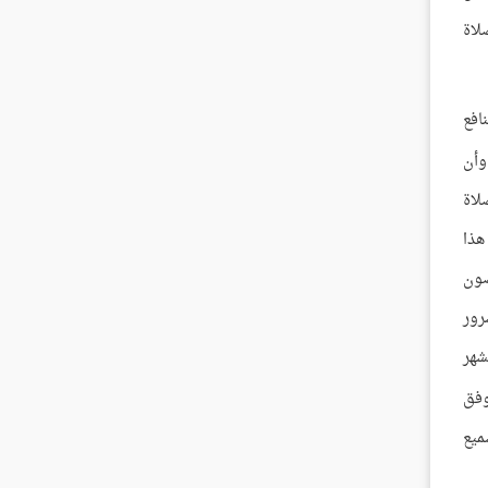
لاة
افع
وأن
لاة
هذا
صون
رور
شهر
وفق
ميع