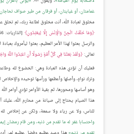
لأصحابه يوم القيامة
، ويقول ﷺ:
يؤتى بالقرآن يوم
غمامتان، أو غيايتان، أو فرقان من طير صواف تحاجان
مخلوق لعبادة الله، أنت مخلوق لطاعة ربك، لم تخلق عب
وَمَا خَلَقْتُ الْجِنَّ وَالْإِنْسَ إِلَّا لِيَعْبُدُونِ
[الذاريات: 56]، وأنت مأمور بذلك كما قال سبحانه:
والرسل بعثوا لهذا الأمر العظيم، بعثوا ليأمروك بعبادة 
تعالى:
وَلَقَدْ بَعَثْنَا فِي كُلِّ أُمَّةٍ رَسُولًا أَنِ اعْبُدُوا اللَّهَ وَا
فعليك أن تؤدي هذه العبادة وهي: الخضوع لله وطاعته 
وترك نواهٍ، وأصلها وأعظمها ورأسها توحيده والإخلاص ل
وهو أساسها ومحورها، ثم بقية الأوامر تؤدي أوامر الله
هذا الصيام يحتاج إلى صيانة من محارم الله، عليك
للناس، ولا عن رياء ولا سمعة، ولكن عن إخلاص لل
واحتسابا غفر له ما تقدم من ذنبه، ومن قام رمضان إيمانا
تقدم من ذنبه
هذا وعيد عظيم وفضل عظيم لمن أدى هذا