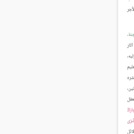
أجر
نة،
ثار
يه،
ليم
شره
ين،
عقل
َارَكٌ
شْرَى
من دلائل