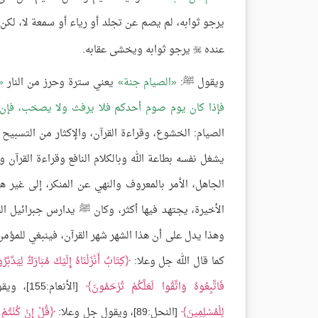
يرجو ثوابه، لم يصم عن تجلد أو رياء أو سمعة لا، لكن 
عنده
يرجو ثوابه ويخشى عقابه.

ويقول ﷺ:
الصيام جنة
يعني سترة وحرز من النار
فإذا كان يوم صوم أحدكم فلا يرفث ولا يصخب، فإن س
الصيام: الخشوع، وقراءة القرآن، والإكثار من التسبيح 
يشغل نفسه بطاعة الله وبالكلام النافع وقراءة القرآن وا
الجاهل، الأمر بالمعروف والنهي عن المنكر، إلى غير
الأخيرة، يجتهد فيها أكثر، وكان ﷺ يدارس جبرائيل الق
وهذا يدل على أن هذا الشهر شهر القرآن، فينبغي للمؤمن أ
كما قال الله جل وعلا:
كِتَابٌ أَنْزَلْنَاهُ إِلَيْكَ مُبَارَكٌ لِيَدَّبَّرُ
فَاتَّبِعُوهُ وَاتَّقُوا لَعَلَّكُمْ تُرْحَمُونَ
[الأنعام:155]، ويقول سبحانه:
لِلْمُسْلِمِينَ
[النحل:89]، ويقول جل وعلا:
قُلْ إِنْ كُنْتُمْ ت