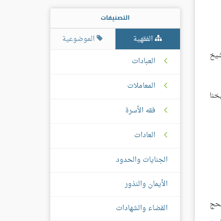
التصنيفات
الفقهية
الموضوعية
شيخ
العبادات
المعاملات
خنا
فقه الأسرة
العادات
الجنايات والحدود
الأيمان والنذور
لحج
القضاء والشهادات