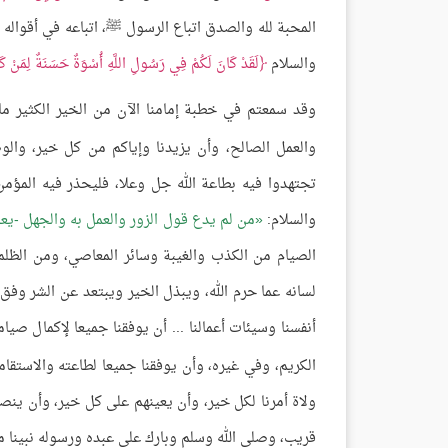
المحبة لله والصدق اتباع الرسول ﷺ، اتباعه في أقواله 
والسلام
لَقَدْ كَانَ لَكُمْ فِي رَسُولِ اللَّهِ أُسْوَةٌ حَسَنَةٌ لِمَنْ كَانَ
وقد سمعتم في خطبة إمامنا الآن من الخير الكثير ما 
والعمل الصالح، وأن يزيدنا وإياكم من كل خير، والوص
تجتهدوا فيه بطاعة الله جل وعلا، فليحذر فيه المؤمن
والسلام:
من لم يدع قول الزور والعمل به والجهل -يع
الصيام من الكذب والغيبة وسائر المعاصي، ومن الظ
لسانه عما حرم الله، ويبذل الخير ويبتعد عن الشر وفق 
أنفسنا وسيئات أعمالنا ... أن يوفقنا جميعا لإكمال صيام
الكريم، وفي غيره، وأن يوفقنا جميعا لطاعته والاستقا
ولاة أمرنا لكل خير، وأن يعينهم على كل خير، وأن ينصر
قريب، وصلى الله وسلم وبارك على عبده ورسوله نبينا 