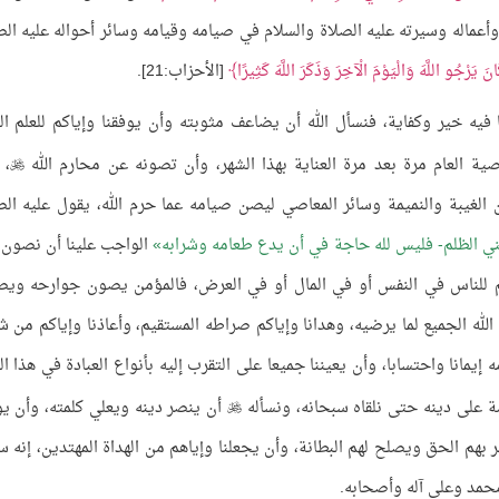
وأعماله وسيرته عليه الصلاة والسلام في صيامه وقيامه وسائر أحواله عليه الص
 يَرْجُو اللَّهَ وَالْيَوْمَ الْآخِرَ وَذَكَرَ اللَّهَ كَثِيرًا
[الأحزاب:21].
فيه خير وكفاية، فنسأل الله أن يضاعف مثوبته وأن يوفقنا وإياكم للعلم الن
ية العام مرة بعد مرة العناية بهذا الشهر، وأن تصونه عن محارم الله
، 

 الغيبة والنميمة وسائر المعاصي ليصن صيامه عما حرم الله، يقول عليه الص
ني الظلم- فليس لله حاجة في أن يدع طعامه وشرابه
الواجب علينا أن نصون 
لم للناس في النفس أو في المال أو في العرض، فالمؤمن يصون جوارحه وي
الله الجميع لما يرضيه، وهدانا وإياكم صراطه المستقيم، وأعاذنا وإياكم من ش
ه إيمانا واحتسابا، وأن يعيننا جميعا على التقرب إليه بأنواع العبادة في هذا ال
مة على دينه حتى نلقاه سبحانه، ونسأله
أن ينصر دينه ويعلي كلمته، وأن ي

 بهم الحق ويصلح لهم البطانة، وأن يجعلنا وإياهم من الهداة المهتدين، إنه س
محمد وعلى آله وأصحابه.