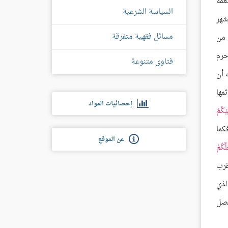
عمه
السياسة الشرعية
شهر
مسائل فقهية متفرقة
 من
حرم
فتاوى متنوعة
 أن
مها
إحصائيات المواد
يْكُمُ
فكما
عن الموقع
َلَّكُمْ
تقرب
لذي
حصل