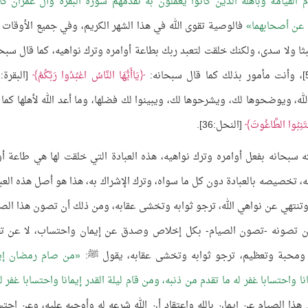
 القيامة وبأهله الذين كانوا يعملون به تقدمهم سورة البقرة وآل عمران كأن
 عن أصحابهما
فالوصية تقوى الله في هذا الشهر الكريم، وفي جميع الأوقات 
ثا ولا سدى، ولكنك خلقت لتعبد ربك بطاعة أوامره وترك نواهيه، كما قال سبحا
يَاأَيُّهَا النَّاسُ اعْبُدُوا رَبَّكُمُ
الله، ويوضحوها لك، ويشرحوها لك، ويبينوا لك فضلها، وما أعد الله لأهلها كما 
جْتَنِبُوا الطَّاغُوتَ
[النحل:36].
سبحانه بفعل أوامره وترك نواهيه، هذه العبادة التي خلقت لها هي طاعة أو
ه، تخصيصه بالعبادة دون كل ما سواه، وترك الإشراك به، هذا هو أصل هذه العبا
 وتنتهي عن نواهي الله، ترجو ثوابه وتخشى عقابه، ومن ذلك أن تصون هذا الصي
 أن تصونه -تصون الصيام- بكل إخلاص وصدق عن إيمان واحتساب، لا عن تق
ه ومحبة وتعظيم، ترجو ثوابه وتخشى عقابه، يقول ﷺ:
من صام رمضان إيم
 واحتسابا غفر له ما تقدم من ذنبه، ومن قام ليلة القدر إيمانا واحتسابا غفر له
 الصيام عن إيمان بالله واعتقاد أن الله شرعه له وأوجبه عليه، وعن احت