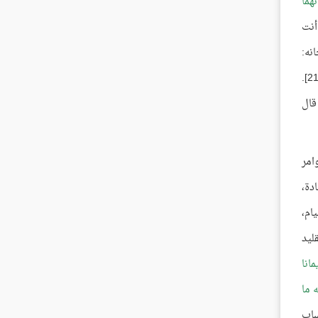
هما
أنت
نه:
[البقرة:21].
قال
امر
دة،
ام،
ليد
انا
 ما
ساب