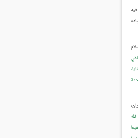
فيه
اده
لام
اغي
يا،
حمة
آن،
فله
يعا