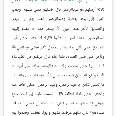
الثالث، ومن كان عنده ثلاثة فأربعة خمسة
وأخذ الصديق
ثلاثة أرسلهم مع عبدالرحمن قال: ضيفهم يعني عشهم، وذهب
النبي إلى بيته بعشرة وعبدالرحمن ذهب بهم إلى بيته،
والصديق تأخر عند النبي ﷺ يسمر معه
فقدم إليهم

عبدالرحمن العشاء الميسور فأبوا قالوا: لا، ننتظر حتى يأتي
الصديق، حتى يأتي صاحبنا، والصديق تأخر تعشى مع النبي ﷺ
وتأخر حتى صلى العشاء، فلما جاء قال: فرغتم من الضيافة؟
قالوا: أبوا حتى تحضر، وكان عبدالرحمن خاف من أبيه لما
تأخر، وكان الصديق فيه حدة رضي الله عنه، فلما جاء والضيف
ما تعشى تكدر، يا عبدالرحمن، وعبد الرحمن اختفى خاف منه
واختفى حتى ناداه الثالثة قال: أقسمت عليك إن كنت تسمع
صوتي إلا حضرت، فجاء فقال: ما منعك أن تعطي أضيافك
عشاءهم؟ قال: سلهم عرضت عليهم وأبوا، فغضب وقدموا لهم