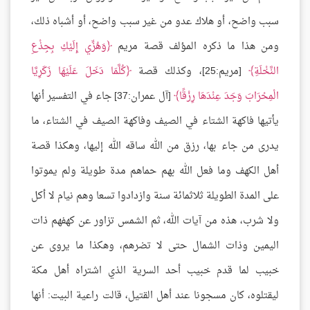
سبب واضح، أو هلاك عدو من غير سبب واضح، أو أشباه ذلك،
ومن هذا ما ذكره المؤلف قصة مريم
وَهُزِّي إِلَيْكِ بِجِذْعِ
النَّخْلَةِ
[مريم:25]، وكذلك قصة
كُلَّمَا دَخَلَ عَلَيْهَا زَكَرِيَّا
الْمِحْرَابَ وَجَدَ عِنْدَهَا رِزْقًا
[آل عمران:37] جاء في التفسير أنها
يأتيها فاكهة الشتاء في الصيف وفاكهة الصيف في الشتاء، ما
يدرى من جاء بها، رزق من الله ساقه الله إليها، وهكذا قصة
أهل الكهف وما فعل الله بهم حماهم مدة طويلة ولم يموتوا
على المدة الطويلة ثلاثمائة سنة وازدادوا تسعا وهم نيام لا أكل
ولا شرب، هذه من آيات الله، ثم الشمس تزاور عن كهفهم ذات
اليمين وذات الشمال حتى لا تضرهم، وهكذا ما يروى عن
خبيب لما قدم خبيب أحد السرية الذي اشتراه أهل مكة
ليقتلوه، كان مسجونا عند أهل القتيل، قالت راعية البيت: أنها