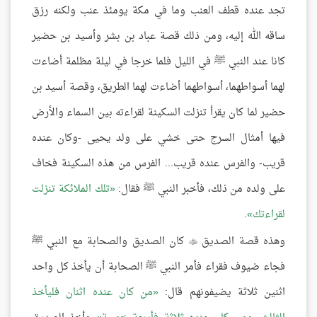
تجد عنده قطف العنب وما في مكة يومئذ عنب ولكنه رزق
ساقه الله إليه، ومن ذلك قصة عباد بن بشر وأسيد بن حضير
كانا عند النبي ﷺ في الليل فلما خرجا في ليلة مظلمة أضاءت
لهما أسواطهما، أسواطهما أضاءت لهما الطريق، وقصة أسيد بن
حضير لما كان يقرأ تنزلت السكينة لقراءته بين السماء والأرض
فيها أمثال السرج حتى خشي على ولد يحيى -وكان عنده
قريب- والفرس عنده قريب... الفرس من هذه السكينة فخاف
على ولده من ذلك، فأخبر النبي ﷺ فقال:
تلك الملائكة تنزلت
لقراءتك
.
وهذه قصة الصديق
كان الصديق والصحابة مع النبي ﷺ

فجاء ضيوف فقراء فأمر النبي ﷺ الصحابة أن يأخذ كل واحد
اثنين ثلاثة يضيفونهم قال:
من كان عنده اثنان فليأخذ