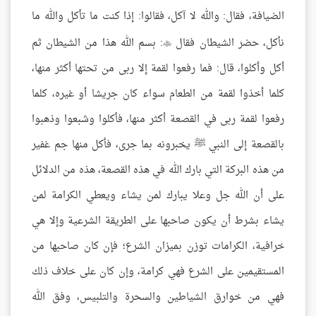
الضيافة، فقال: والله لا آكل، فقالوا: إذا كنت ما تأكل والله ما
نأكل، حضر الشيطان فقال
: بسم الله هذا من الشيطان ثم

أكل وأكلوا، قال: فما رفعوا لقمة إلا ربى من تحتها أكثر منها،
كلما أخذوا لقمة من الطعام سواء كان جريشا أو غيره، كلما
رفعوا لقمة ربى في القصعة أكثر منها، فأكلوا وشبعوا وذهبوا
بالقصعة إلى النبي ﷺ يخبرونه بما جرى، فأكل منها جم غفير
من هذه البركة التي بارك الله في هذه القصعة، هذه من الدلائل
على أن الله جل وعلا يبارك لمن يشاء ويعطي الكرامة لمن
يشاء بشرط أن يكون صاحبها على الطريقة الشرعية وإلا هي
خرافية، الكرامات توزن بميزان الشرع؛ فإن كان صاحبها من
المستقيمين على الشرع فهي كرامة، وإن كان على خلاف ذلك
فهي من خوارق الشياطين والسحرة والتلبيس، وفق الله