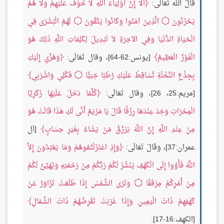
قَالَ الله تَعَالَى:
أَلا إِنَّ أَوْلِيَاءَ اللَّهِ لاَ خَوْفٌ عَلَيْهِمْ وَلا هُمْ
يَحْزَنُونَ
۝
الَّذِينَ آمَنُوا وَكَانُوا يَتَّقُونَ
۝
لَهُمُ الْبُشْرَى فِي
الْحَيَاةِ الدُّنْيَا وَفِي الآخِرَةِ لاَ تَبْدِيلَ لِكَلِمَاتِ اللَّهِ ذَلِكَ هُوَ
الْفَوْزُ الْعَظِيمُ
[يونس:62-64]، وقال تَعَالَى:
وَهُزِّي إِلَيْكِ
بِجِذْعِ النَّخْلَةِ تُسَاقِطْ عَلَيْكِ رُطَبًا جَنِيًّا
۝
فَكُلِي وَاشْرَبِي
[مريم:25، 26]، وقال تَعَالَى:
كُلَّمَا دَخَلَ عَلَيْهَا زَكَرِيَّا
الْمِحْرَابَ وَجَدَ عِنْدَهَا رِزْقًا قَالَ يَا مَرْيَمُ أَنَّى لَكِ هَذَا قَالَتْ هُوَ
مِنْ عِنْدِ اللَّهِ إِنَّ اللَّهَ يَرْزُقُ مَنْ يَشَاءُ بِغَيْرِ حِسَابٍ
[آل
عمران:37]، وَقَالَ تَعَالَى:
وَإِذِ اعْتَزَلْتُمُوهُمْ وَمَا يَعْبُدُونَ إِلاَّ
اللَّهَ فَأْوُوا إِلَى الْكَهْفِ يَنْشُرْ لَكُمْ رَبُّكُمْ مِنْ رَحْمَتِهِ وَيُهَيِّئْ لَكُمْ
مِنْ أَمْرِكُمْ مِرْفَقًا
۝
وَتَرَى الشَّمْسَ إِذَا طَلَعَتْ تَزَاوَرُ عَنْ
كَهْفِهِمْ ذَاتَ الْيَمِينِ وَإِذَا غَرَبَتْ تَقْرِضُهُمْ ذَاتَ الشِّمَالِ
[الكهف:16-17].