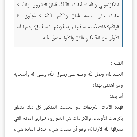
انْتَظَرْتُموني وَاللَّه لا أَطعَمُه اللَّيْلَةَ، فَقالَ الآخَرون: وَاللَّهِ لا
نَطعَمُه حَتَّى تَطعمه، فَقَالَ: وَيْلَكُم مَالَكُمْ لا تَقْبَلُونَ عنَّا
قِرَاكُم؟ هَاتِ طَعَامَكَ، فَجاءَ بِهِ، فَوَضَعَ يَدَه، فَقَالَ: بِسْمِ اللَّهِ،
الأولَى مِنَ الشَّيطَانِ فَأَكَلَ وَأَكَلُوا. متفقٌ عَلَيْهِ.
الشيخ:
الحمد لله، وصل الله وسلم على رسول الله، وعلى آله وأصحابه
ومن اهتدى بهداه.
أما بعد:
فهذه الآيات الكريمات مع الحديث المذكور كل ذلك يتعلق
بكرامات الأولياء، والكرامات هي الخوارق، خوارق العادة التي
يخرقها الله لأوليائه، وهو أن يحدث شيء خلاف العادة شيء