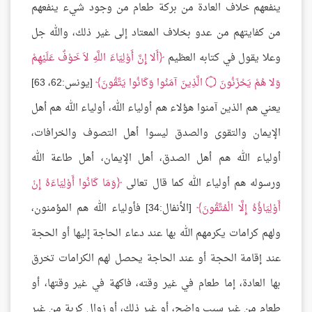
ينفعهم خلاف العادة من بركة طعام من وجود شيء ينفعهم
من كفايتهم من عدو بخلاف المعتاد إلى غير ذلك، والله جل
وعلا يقول في كتابه العظيم
أَلا إِنَّ أَوْلِيَاءَ اللَّهِ لاَ خَوْفٌ عَلَيْهِمْ
وَلا هُمْ يَحْزَنُونَ
۝
الَّذِينَ آمَنُوا وَكَانُوا يَتَّقُونَ
[يونس:62، 63]
يعني هم الذين آمنوا هؤلاء هم أولياء الله، أولياء الله هم أهل
الإيمان والتقوى والصدق ليسوا أهل التصوف والخرافات،
أولياء الله هم أهل الصدق، أهل الإيمان، أهل طاعة الله
ورسوله هم أولياء الله كما قال تعالى
وَمَا كَانُوا أَوْلِيَاءَهُ إِنْ
أَوْلِيَاؤُهُ إِلَّا الْمُتَّقُونَ
[الأنفال:34] فأولياء الله هم المؤمنون،
ولهم كرامات يكرمهم الله بها عند دعاء الحاجة إليها أو الحجة
عند إقامة الحجة أو عند الحاجة يحصل لهم الكرامات تخرق
بها العادة، إما طعام في غير وقته، فاكهة في غير وقتها، أو
طعام من غير سبب واضح، أو غير ذلك، أو زوال كربة من غير