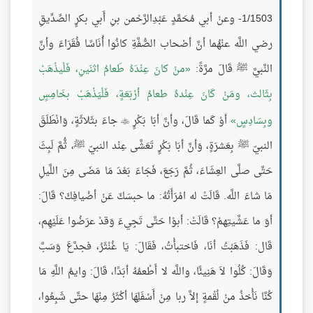
1/1503- وعنْ أبي مُحَمَّدٍ عَبْدِالرَّحْمن بنِ أَبي بكرٍ الصِّدِّيقِ
رضي اللَّه عنْهُما أنَّ أصْحاب الصُّفَّةِ كانُوا أُنَاسًا فُقَرَاءَ وأنَّ
النَّبيَّ ﷺ قَالَ مرَّةً:
منْ كانَ عِنْدَهُ طَعامُ اثنَينِ، فَلْيذْهَبْ
بِثَالث، ومَنْ كَانَ عِنْدهُ طعامُ أرْبَعَةٍ، فَلْيَذْهَبْ بخَامِسٍ
وبِسَادِسٍ
أوْ كَما قَالَ، وأنَّ أبَا بَكْرٍ
جاءَ بثَلاثَةٍ، وَانْطَلَقَ

النبيّ ﷺ بِعَشرَةٍ، وَأنَّ أبَا بَكْرٍ تَعَشَّى عِنْد النبيّ ﷺ، ثُّمَّ لَبِثَ
حَتَّى صلَّى العِشَاءَ، ثُمَّ رَجَعَ، فَجَاءَ بَعْدَ مَا مَضَى مِنَ اللَّيلِ
مَا شاءَ اللَّه. قَالَتْ له امْرَأَتُهُ: ما حبسَكَ عَنْ أضْيافِكَ؟ قَالَ:
أوَ ما عَشَّيتِهمْ؟ قَالَتْ: أبوْا حَتَّى تَجِيءَ وَقدْ عرَضُوا عَلَيْهِم،
قَال: فَذَهَبْتُ أنَا، فَاختبأْتُ، فَقَالَ: يَا غُنْثَرُ، فجدَّعَ وَسَبَّ
وَقَالَ: كُلُوا لاَ هَنِيئًا، واللَّه لا أَطْعمُهُ أبَدًا، قَالَ: وايمُ اللَّهِ مَا
كُنَّا نَأْخذُ منْ لُقْمةٍ إلاَّ ربا مِنْ أَسْفَلِهَا أكْثَرُ مِنْهَا حتَّى شَبِعُوا،