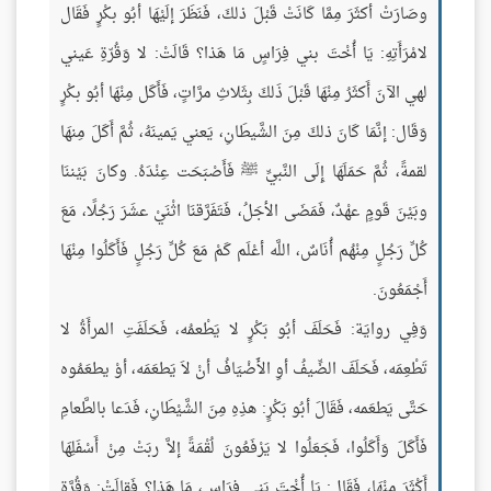
وصَارَتْ أكثَرَ مِمَّا كَانَتْ قَبْلَ ذلكَ، فَنَظَرَ إلَيْهَا أبُو بكْرٍ فَقَال
لامْرَأَتِهِ: يَا أُخْتَ بني فِرَاسٍ مَا هَذا؟ قَالَتْ: لا وَقُرّةِ عَيني
لهي الآنَ أَكثَرُ مِنْهَا قَبْلَ ذَلكَ بِثَلاثِ مرَّاتٍ، فَأَكَل مِنْهَا أبُو بكْرٍ
وَقَال: إنَّمَا كَانَ ذلكَ مِنَ الشَّيطَانِ، يَعني يَمينَهُ، ثُمَّ أَكَلَ مِنهَا
لقمةً، ثُمَّ حَمَلَهَا إِلَى النَّبيِّ ﷺ فَأَصْبَحَت عِنْدَهُ. وكانَ بَيْننَا
وبَيْنَ قَومٍ عهْدٌ، فَمَضَى الأجَلُ، فَتَفَرَّقنَا اثْنَيْ عشَرَ رَجُلًا، مَعَ
كُلِّ رَجُلٍ مِنْهُم أُنَاسٌ، اللَّه أعْلَم كَمْ مَعَ كُلِّ رَجُلٍ فَأَكَلُوا مِنْهَا
أَجْمَعُونَ.
وَفِي روايَة: فَحَلَفَ أبُو بَكْرٍ لا يَطْعمُه، فَحَلَفَتِ المرأَةُ لا
تَطْعِمَه، فَحَلَفَ الضِّيفُ أوِ الأَضْيَافُ أنْ لاَ يَطعَمَه، أوْ يطعَمُوه
حَتَّى يَطعَمه، فَقَالَ أبُو بَكْرٍ: هذِهِ مِنَ الشَّيْطَانِ، فَدَعا بالطَّعامِ
فَأَكَلَ وَأَكَلُوا، فَجَعَلُوا لا يَرْفَعُونَ لُقْمَةً إلاَّ ربَتْ مِنْ أَسْفَلِهَا
أَكْثَرَ مِنْهَا، فَقَال: يَا أُخْتَ بَني فِرَاس، مَا هَذا؟ فَقالَتْ: وَقُرَّةِ