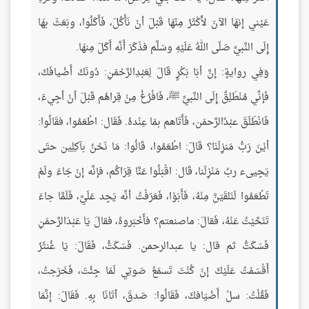
عَيْني إنهَا الآنَ لأَكْثَرُ مِنْهَا قَبْلَ أنْ نَأْكُلَ، فَأَكَلُوا، وبَعَثَ بهَا
إِلَى النَّبيِّ صَلّى اللهُ عَلَيْهِ وسَلَّم فذَكَرَ أَنَّه أَكَلَ مِنهَا.
وَفِي روايةٍ: إنَّ أبَا بَكْرٍ قَالَ لِعَبْدِالرَّحْمَنِ: دُونَكَ أَضْيافَكَ،
فَإنِّي مُنْطَلِقٌ إِلَى النَّبيِّ ﷺ، فَافْرُغْ مِنْ قِراهُم قَبْلَ أنْ أجِيءَ،
فَانْطَلَقَ عبْدُالرَّحمَن، فَأَتَاهم بمَا عِنْدهُ. فَقَال: اطْعَمُوا، فقَالُوا:
أيْنَ رَبُّ مَنزِلَنَا؟ قَالَ: اطْعَمُوا، قَالُوا: مَا نَحْنُ بآكِلِين حتَى
يَجِيىء ربُ مَنْزِلَنا، قَال: اقْبَلُوا عَنَّا قِرَاكُم، فإنَّه إنْ جَاءَ ولَمْ
تَطْعَمُوا لَنَلقَيَنَّ مِنْهُ، فَأَبَوْا، فَعَرَفْتُ أنَّه يَجِد عَلَيَّ، فَلَمَّا جاءَ
تَنَحَّيْتُ عَنْهُ، فَقالَ: ماصنعتم؟ فأَخْبَروهُ، فقالَ يَا عَبْدَالرَّحمَنِ
فَسَكَتُّ ثم قال: يا عبدالرحمن. فَسَكَتُّ، فَقَالَ: يَا غُنثَرُ
أَقْسَمْتُ عَلَيْكَ إنْ كُنْتَ تَسمَعُ صَوتِي لَمَا جِئْتَ، فَخَرَجتُ،
فَقُلْتُ: سلْ أَضْيَافكَ، فَقَالُوا: صَدقَ، أتَانَا بِهِ. فَقَالَ: إنَّمَا