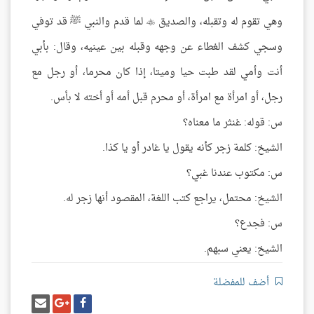
وهي تقوم له وتقبله، والصديق
لما قدم والنبي ﷺ قد توفي

وسجي كشف الغطاء عن وجهه وقبله بين عينيه، وقال: بأبي
أنت وأمي لقد طبت حيا وميتا، إذا كان محرما، أو رجل مع
رجل، أو امرأة مع امرأة، أو محرم قبل أمه أو أخته لا بأس.
س: قوله: غنثر ما معناه؟
الشيخ: كلمة زجر كأنه يقول يا غادر أو يا كذا.
س: مكتوب عندنا غبي؟
الشيخ: محتمل، يراجع كتب اللغة، المقصود أنها زجر له.
س: فجدع؟
الشيخ: يعني سبهم.
أضف للمفضلة
شارك
شارك
إرسل
على
على
إيميل