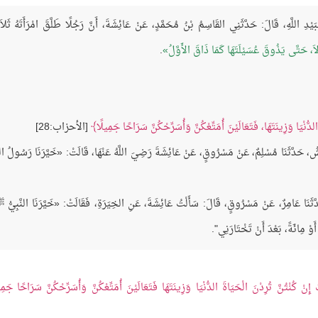
بَيْدِ اللَّهِ، قَالَ: حَدَّثَنِي القَاسِمُ بْنُ مُحَمَّدٍ، عَنْ عَائِشَةَ، أَنَّ رَجُلًا طَلَّقَ امْرَأَتَهُ ثَلاَث
اَ، حَتَّى يَذُوقَ عُسَيْلَتَهَا كَمَا ذَاقَ الأَوَّلُ
.
دُّنْيَا وَزِينَتَهَا، فَتَعَالَيْنَ أُمَتِّعْكُنَّ وَأُسَرِّحْكُنَّ سَرَاحًا جَمِيلًا
[الأحزاب:28]
عْمَشُ، حَدَّثَنَا مُسْلِمٌ، عَنْ مَسْرُوقٍ، عَنْ عَائِشَةَ رَضِيَ اللَّهُ عَنْهَا، قَالَتْ: «خَيَّرَنَا رَسُولُ اللّ
َدَّثَنَا عَامِرٌ، عَنْ مَسْرُوقٍ، قَالَ: سَأَلْتُ عَائِشَةَ، عَنِ الخِيَرَةِ، فَقَالَتْ: «خَيَّرَنَا النَّبِيُّ
َوْ مِائَةً، بَعْدَ أَنْ تَخْتَارَنِي".
كَ إِنْ كُنْتُنَّ تُرِدْنَ الْحَيَاةَ الدُّنْيَا وَزِينَتَهَا فَتَعَالَيْنَ أُمَتِّعْكُنَّ وَأُسَرِّحْكُنَّ سَرَاحًا جَمِ