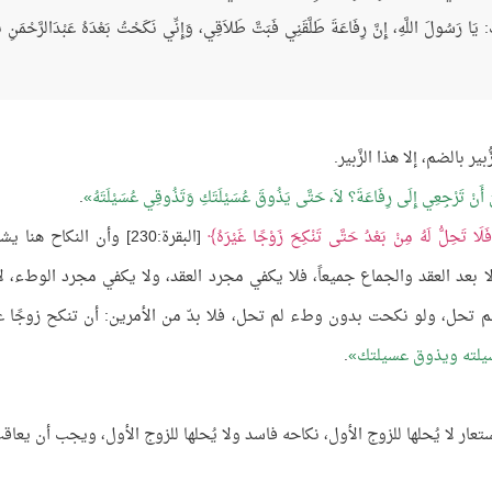
يَا رَسُولَ اللَّهِ، إِنَّ رِفَاعَةَ طَلَّقَنِي فَبَتَّ طَلاَقِي، وَإِنِّي نَكَحْتُ بَعْدَهُ عَبْدَالرَّحْمَنِ ب
ير بالضم، إلا هذا الزَّبير.
نَ أَنْ تَرْجِعِي إِلَى رِفَاعَةَ؟ لاَ، حَتَّى يَذُوقَ عُسَيْلَتَكِ وَتَذُوقِي عُسَيْلَتَهُ
.
 فَلَا تَحِلُّ لَهُ مِنْ بَعْدُ حَتَّى تَنْكِحَ زَوْجًا غَيْرَهُ
[البقرة:230] وأن النكاح هنا 
إلا بعد العقد والجماع جميعاً، فلا يكفي مجرد العقد، ولا يكفي مجرد الوطء، لا 
 لم تحل، ولو نكحت بدون وطء لم تحل، فلا بدّ من الأمرين: أن تنكح زوجًا غ
لته ويذوق عسيلتك
.
عار لا يُحلها للزوج الأول، نكاحه فاسد ولا يُحلها للزوج الأول، ويجب أن يعاق