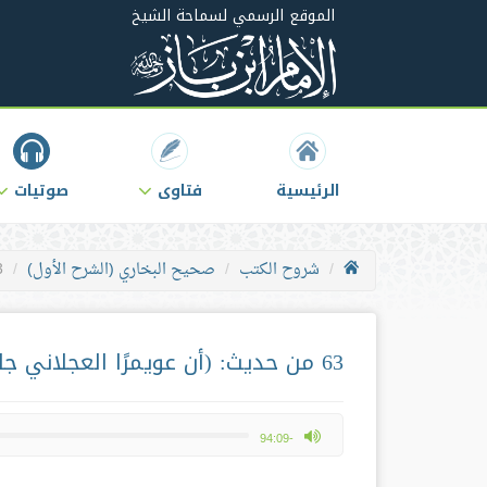
الموقع الرسمي لسماحة الشيخ
الرئيسية
فتاوى
صوتيات
شروح الكتب
صحيح البخاري (الشرح الأول)
63 من حديث: 
63 من حديث: (أن عويمرًا العجلاني جاء إلى عاصم بن عدي الأنصاري..)
max volume
-94:09