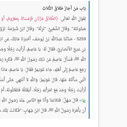
بَاب مَنْ أَجَازَ طَلاَقَ الثَّلاَثِ
لِقَوْلِ اللَّهِ تَعَالَى:
الطَّلاَقُ مَرَّتَانِ فَإِمْسَاكٌ بِمَعْرُوفٍ أَوْ
مَبْتُوتَتُهُ". وَقَالَ الشَّعْبِيُّ: "تَرِثُهُ". وَقَالَ ابْنُ شُبْرُمَةَ: تَزَ
5259 - حَدَّثَنَا عَبْدُاللَّهِ بْنُ يُوسُفَ، أَخْبَرَنَا مَالِكٌ، عَنِ
بْنِ عَدِيٍّ الأَنْصَارِيِّ، فَقَالَ لَهُ: يَا عَاصِمُ، أَرَأَيْتَ رَجُلًا وَجَد
اللَّهِ ﷺ، فَسَأَلَ عَاصِمٌ عَنْ ذَلِكَ رَسُولَ اللَّهِ ﷺ، فَكَرِهَ رَسُ
رَجَعَ عَاصِمٌ إِلَى أَهْلِهِ، جَاءَ عُوَيْمِرٌ فَقَالَ: يَا عَاصِمُ، مَاذَا
الَّتِي سَأَلْتُهُ عَنْهَا، قَالَ عُوَيْمِرٌ: وَاللَّهِ لاَ أَنْتَهِي حَتَّى أ
أَرَأَيْتَ رَجُلًا وَجَدَ مَعَ امْرَأَتِهِ رَجُلًا، أَيَقْتُلُهُ فَتَقْتُلُونَهُ
بِهَا
قَالَ سَهْلٌ: فَتَلاَعَنَا وَأَنَا مَعَ النَّاسِ عِنْدَ رَسُولِ اللَّهِ ﷺ، 
أَنْ يَأْمُرَهُ رَسُولُ اللَّهِ ﷺ، قَالَ ابْنُ شِهَابٍ: "فَكَانَتْ تِلْكَ سُنّ