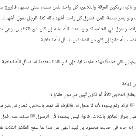
 نائبه، وتكون الفرقة والتلاعن، كل واحد يلعن نفسه، يعني يسبها، فالزوج يق
ب ولو بغير صيغة اللعن، فيقول كل واحد: أشهد بالله كذا، الرجل يقول: أشهدت با
رات، ويقول في الخامسة: وأن لعنت الله عليه إن كان من الكاذبين، وهي تق
ضب الله عليها إن كان من الصادقين، نسأل الله العافية.
م، إن كان صادقًا فهذه عقوبة لها، وإن كان كاذبًا فعقوبة له، نسأل الله العافية.
 زيادة.
يطلق الملاعِن ثلاثًا أم تكون تَبِين من دون طلاق؟
 ﷺ تركه ولم ينبهه؛ لأنه لا محل له، فالفُرْقة قد تمت بالتلاعن، فصار في غير مح
لى جواز الطلاق بالثلاث، قالوا: ليس ببدعة؛ لأن الرسول ﷺ سكت عنه، فدل 
ا: إنه جاء في حديث محمود بن لبيد النهي عن هذا لما سمع الطلاق الثلاث 