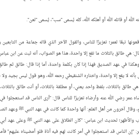
ه الله أو قاتله الله أو أهلكه الله، كله يُسمى "سب"، يُسمى "لعن".
ها تبعًا لعمر؛ تعزيرًا للناس، والقول الآخر الذي قاله جماعة من التابعين 
 قال: هي طالق بالثلاث ما تقع إلا واحدة، هذا هو الصواب، أنه ثبت عن ابن عباس
هكذا في عهد الصديق فهذا إذا كان بكلمة واحدة، أما إذا قال: طالق ثم طالق
بأنه لا يقع إلا واحدة، واختاره الشنقيطي رحمه الله، وهو قول ليس بجيد ولا ن
 هي طالق بالثلاث، بلفظ واحد يعني، أو مطلقة بالثلاث، أو أنت طالق بالثلاث، 
اه عمر رضي الله عنه وأرضاه تعزيرًا للناس قال: "أرى الناس قد استعجلوا في 
م، وقال آخرون من أهل العلم: أنها واحدة كما كانت في عهد النبي ﷺ وعهد الص
ب والأظهر؛ لحديث ابن عباس: "كان الطلاق على عهد النبي ﷺ وعلى عهد أبي 
 "إن الناس قد استعجلوا في أمر كانت لهم فيه أناة فلو أمضيناه عليهم" فأم