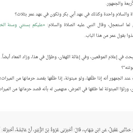
أربعة والجمهور.
ة والسلام واحدة وكذلك في عهد أبي بكر وتكون في عهد عمر بثلاث؟
ق لما استعجل، وقال النبي عليه الصلاة والسلام:
عليكم بسنتي وسنة الخل
وا بقول عمر من هذا الباب.
بحث في إعلام الموقعين، وفي إغاثة اللهفان، وطوَّل في هذا، وزاد المعاد أيضاً.
وتته"؟
د الجمهور أنه إذا طلّقها، ولو مبتوتة، إذا طلّقها بقصد حرمانها من الميراث؛ 
، ورثوّا المبتوتة لما طلقها في المرض، متهمين له بأنه قصد حرمانها من الميراث
َ: حَدَّثَنِي عُقَيْلٌ، عَنِ ابْنِ شِهَابٍ، قَالَ: أَخْبَرَنِي عُرْوَةُ بْنُ الزُّبَيْرِ، أَنَّ عَائِشَةَ، أَخْبَرَتْهُ: أَ