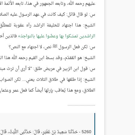
عليهم رحمه الله، وتابعه الجمهور في هذا، تابعه الأئمة ال
س: لو قال قائل: كيف كانت في عهد الرسول عليه الصلا
الشيخ: هذا اجتهاد للخليفة الراشد رآه عقوبة للمطلِّ
الراشدين تمسّكوا بها وعضّوا عليها بالنواجذ
فالذين أخذ
س: لكن فعل الرسول ﷺ نص، لا اجتهاد مع النص؟
الشيخ: هو المُقدّم، وقد بسط ابن القيم رحمه الله هذا ال
س: قول ابن الزبير في مريض طلق: "لا أرى أن ترث مبت
الشيخ: إذا طلقها في طلاق الثلاث يعني... لكن الصواب عن
الطلاق، ومع هذا يُعاقب بإرثها أيضاً كما فعل عمر وعثمان
.......................
5260 - حَدَّثَنَا سَعِيدُ بْنُ عُفَيْرٍ، قَالَ: حَدَّثَنِي اللَّيْثُ، قَال