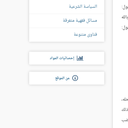
السياسة الشرعية
ول:
لله
مسائل فقهية متفرقة
ول:
فتاوى متنوعة
إحصائيات المواد
عن الموقع
له،
ذلك
غضب