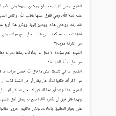
الشيخ: يعني أنهما يحضران ويلاعن بينهما ولي الأمر أو
عليه لعنة الله، وهي تقول: عليها غضب الله، واللعن الس
لقد زنت زوجتي هذه، ويشير إليها، ويكرر هذا أربع م
أشهدت بالله لقد كذب عليّ هذا الرجل، أربع مرات، وأن غ
س: الفرقة مؤبدة؟
الشيخ: نعم مؤبّدة، لا تحل له أبداً؛ لأنه رماها بشيء عظي
س: هل تُغلَّظ الشهادة؟
الشيخ: ما في تغليظ، مثل ما قال الله خمس مرات، ما في
س: ذكر أنه طلقها ثلاثًا، هل يقال أن من السُّنة كذلك أن 
الشيخ: هذا بيَّنه: أن هذا الطلاق لا محل له؛ لأن الرسول
ولهذا قال قبل أن يأمره ﷺ، احتج به بعض أهل العلم ع
على جواز التطليق بالثلاث، ولكن خالفهم آخرون فقالو