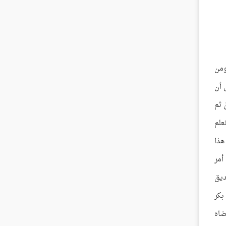
ومن
 أن
 ثم
علم
هذا
أمر
ديق
بكر
ضاه