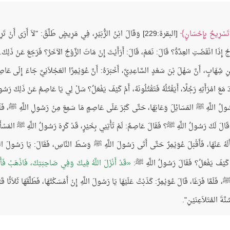
 تَسْرِيحٌ بِإِحْسَانٍ
[البقرة:229] وَقَالَ ابْنُ الزُّبَيْرِ، فِي مَرِيضٍ طَلَّقَ: "لاَ أَرَى أَنْ تَر
وَّجُ إِذَا انْقَضَتِ العِدَّةُ؟ قَالَ: نَعَمْ، قَالَ: أَرَأَيْتَ إِنْ مَاتَ الزَّوْجُ الآخَرُ؟ فَرَجَعَ عَنْ ذَلِكَ.
 ابْنِ شِهَابٍ، أَنَّ سَهْلَ بْنَ سَعْدٍ السَّاعِدِيَّ، أَخْبَرَهُ: أَنَّ عُوَيْمِرًا العَجْلاَنِيَّ جَاءَ إِلَى عَاص
َ مَعَ امْرَأَتِهِ رَجُلًا، أَيَقْتُلُهُ فَتَقْتُلُونَهُ، أَمْ كَيْفَ يَفْعَلُ؟ سَلْ لِي يَا عَاصِمُ عَنْ ذَلِكَ رَسُ
ولُ اللَّهِ ﷺ المَسَائِلَ وَعَابَهَا، حَتَّى كَبُرَ عَلَى عَاصِمٍ مَا سَمِعَ مِنْ رَسُولِ اللَّهِ ﷺ، فَلَم
 قَالَ لَكَ رَسُولُ اللَّهِ ﷺ؟ فَقَالَ عَاصِمٌ: لَمْ تَأْتِنِي بِخَيْرٍ، قَدْ كَرِهَ رَسُولُ اللَّهِ ﷺ المَسْأَل
َسْأَلَهُ عَنْهَا، فَأَقْبَلَ عُوَيْمِرٌ حَتَّى أَتَى رَسُولَ اللَّهِ ﷺ وَسْطَ النَّاسِ، فَقَالَ: يَا رَسُولَ اللّ
، أَمْ كَيْفَ يَفْعَلُ؟ فَقَالَ رَسُولُ اللَّهِ ﷺ:
قَدْ أَنْزَلَ اللَّهُ فِيكَ وَفِي صَاحِبَتِكَ، فَاذْهَبْ فَأ
فَلَمَّا فَرَغَا، قَالَ عُوَيْمِرٌ: كَذَبْتُ عَلَيْهَا يَا رَسُولَ اللَّهِ إِنْ أَمْسَكْتُهَا، فَطَلَّقَهَا ثَلاَثًا قَب
َةَ المُتَلاَعِنَيْنِ".