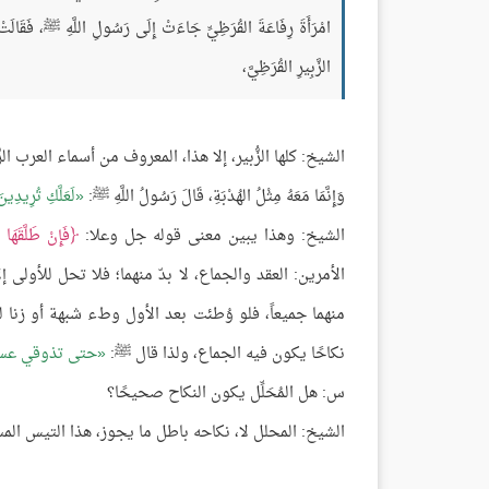
امْرَأَةَ رِفَاعَةَ القُرَظِيِّ جَاءَتْ إِلَى رَسُولِ اللَّهِ ﷺ، فَقَالَتْ: 
الزَّبِيرِ القُرَظِيَّ،
الشيخ: كلها الزُّبير، إلا هذا، المعروف من أسماء العرب الزُّب
وَإِنَّمَا مَعَهُ مِثْلُ الهُدْبَةِ، قَالَ رَسُولُ اللَّهِ ﷺ:
لَعَلَّكِ تُرِيدِي
الشيخ: وهذا يبين معنى قوله جل وعلا:
فَإِنْ طَلَّقَهَا
الأمرين: العقد والجماع، لا بدّ منهما؛ فلا تحل للأولى 
منهما جميعاً، فلو وُطئت بعد الأول وطء شبهة أو زنا
نكاحًا يكون فيه الجماع، ولذا قال ﷺ:
حتى تذوقي عسي
س: هل المُحَلِّل يكون النكاح صحيحًا؟
الشيخ: المحلل لا، نكاحه باطل ما يجوز، هذا التيس المست