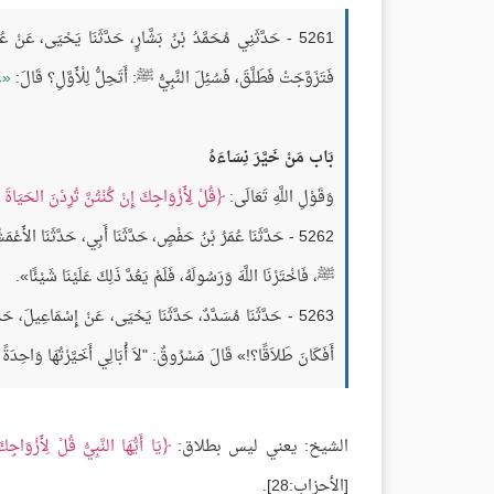
5261 - حَدَّثَنِي مُحَمَّدُ بْنُ بَشَّارٍ، حَدَّثَنَا يَحْيَى، عَنْ عُ
فَتَزَوَّجَتْ فَطَلَّقَ، فَسُئِلَ النَّبِيُّ ﷺ: أَتَحِلُّ لِلْأَوَّلِ؟ قَالَ:
ل
بَاب مَنْ خَيَّرَ نِسَاءَهُ
وَقَوْلِ اللَّهِ تَعَالَى:
قُلْ لِأَزْوَاجِكَ إِنْ كُنْتُنَّ تُرِدْنَ الحَيَاةَ ال
5262 - حَدَّثَنَا عُمَرُ بْنُ حَفْصٍ، حَدَّثَنَا أَبِي، حَدَّثَنَا الأَ
ﷺ، فَاخْتَرْنَا اللَّهَ وَرَسُولَهُ، فَلَمْ يَعُدَّ ذَلِكَ عَلَيْنَا شَيْئًا».
5263 - حَدَّثَنَا مُسَدَّدٌ، حَدَّثَنَا يَحْيَى، عَنْ إِسْمَاعِيلَ، ح
أَفَكَانَ طَلاَقًا؟!» قَالَ مَسْرُوقٌ: "لاَ أُبَالِي أَخَيَّرْتُهَا وَاحِدَةً أ
الشيخ: يعني ليس بطلاق:
يَا أَيُّهَا النَّبِيُّ قُلْ لِأَزْوَاجِ
[الأحزاب:28].