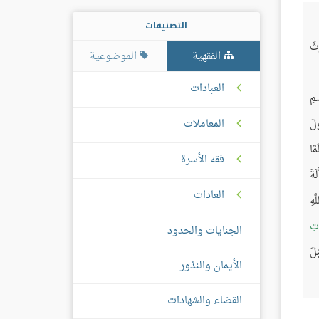
التصنيفات
ِثَ
الفقهية
الموضوعية
العبادات
ِمِ
المعاملات
ولَ
َّا
فقه الأسرة
َةَ
العادات
َهِ
ْتِ
الجنايات والحدود
ْلَ
الأيمان والنذور
القضاء والشهادات