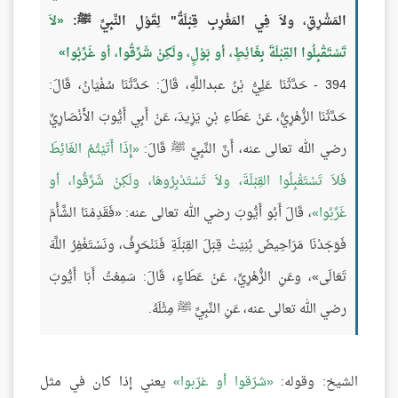
المَشْرِقِ، ولاَ فِي المَغْرِبِ قِبْلَةٌ" لِقَوْلِ النَّبِيِّ ﷺ:
لاَ
تَسْتَقْبِلُوا القِبْلَةَ بِغَائِطٍ، أو بَوْلٍ، ولَكِنْ شَرِّقُوا، أو غَرِّبُوا
394 - حَدَّثَنَا عَلِيُّ بْنُ عبداللَّهِ، قَالَ: حَدَّثَنَا سُفْيَانُ، قَالَ:
حَدَّثَنَا الزُّهْرِيُّ، عَنْ عَطَاءِ بْنِ يَزِيدَ، عَنْ أَبِي أَيُّوبَ الأَنْصَارِيِّ
رضي الله تعالى عنه، أَنَّ النَّبِيَّ ﷺ قَالَ:
إِذَا أَتَيْتُمُ الغَائِطَ
فَلاَ تَسْتَقْبِلُوا القِبْلَةَ، ولاَ تَسْتَدْبِرُوهَا، ولَكِنْ شَرِّقُوا، أو
غَرِّبُوا
، قَالَ أَبُو أَيُّوبَ رضي الله تعالى عنه: «فَقَدِمْنَا الشَّأْمَ
فَوَجَدْنَا مَرَاحِيضَ بُنِيَتْ قِبَلَ القِبْلَةِ فَنَنْحَرِفُ، ونَسْتَغْفِرُ اللَّهَ
تَعَالَى»، وعَنِ الزُّهْرِيِّ، عَنْ عَطَاءٍ، قَالَ: سَمِعْتُ أَبَا أَيُّوبَ
رضي الله تعالى عنه، عَنِ النَّبِيِّ ﷺ مِثْلَهُ.
الشيخ: وقوله:
شرّقوا أو غرّبوا
يعني إذا كان في مثل