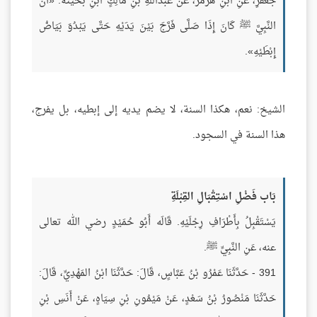
جَعْفَرِ، عَنِ ابْنِ هُرْمُزَ، عَنْ عبداللَّهِ بْنِ مَالِكٍ ابْنِ بُحَيْنَةَ: «أَنَّ
النَّبِيَّ ﷺ كَانَ إِذَا صَلَّى فَرَّجَ بَيْنَ يَدَيْهِ حَتَّى يَبْدُوَ بَيَاضُ
إِبْطَيْهِ».
الشيخ: نعم، هكذا السنة، لا يضم يديه إلى إبطيه، بل يفرج،
هذا السنة في السجود.
بَاب فَضْلِ اسْتِقْبَالِ القِبْلَةِ
يَسْتَقْبِلُ بِأَطْرَافِ رِجْلَيْهِ. قَالَه أَبُو حُمَيْدٍ رضي الله تعالى
عنه، عَنِ النَّبِيِّ ﷺ.
391 - حَدَّثَنَا عَمْرُو بْنُ عَبَّاسٍ، قَالَ: حَدَّثَنَا ابْنُ المَهْدِيِّ، قَالَ:
حَدَّثَنَا مَنْصُورُ بْنُ سَعْدٍ، عَنْ مَيْمُونِ بْنِ سِيَاهٍ، عَنْ أَنَسِ بْنِ