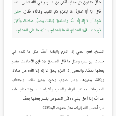
سَأَلَ مَيْمُونُ بْنُ سِيَاهٍ، أَنَسَ بْنَ مَالِكٍ رضي الله تعالى عنه،
قَالَ: يَا أَبَا حَمْزَةَ، مَا يُحَرِّمُ دَمَ العَبْدِ، ومَالَهُ؟ فَقَالَ:
مَنْ
شَهِدَ أَنْ لاَ إِلَهَ إِلَّا اللَّهُ، واسْتَقْبَلَ قِبْلَتَنَا، وصَلَّى صَلاَتَنَا، وأَكَلَ
ذَبِيحَتَنَا، فَهُوَ المُسْلِمُ، لَهُ مَا لِلْمُسْلِمِ، وعَلَيْهِ مَا عَلَى المُسْلِمِ
.
الشيخ: نعم، يعني إذا التزم بالبقية أيضًا مثل ما تقدم في
حديث ابن عمر، ومثل ما قال الصديق
؛ فإن الأحاديث يفسر

بعضها بعضًا، والمعنى إذا التزم بحق لا إله إلا الله؛ من صلاة،
وزكاة، وغيرها، ومن صوم، وحج، وغير ذلك، واجتناب
المحرمات، يجتنب الزنا، والخمر، وأشباه ذلك، وإلا يقام عليه
حد الله إذا أخل بشيء؛ لأن النصوص يفسر بعضها بعضًا.
س: أحسن الله إليك، مثل حديث البطاقة؟