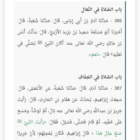
بَاب الصَّلاَةِ فِي النِّعَالِ
386 - حَدَّثَنَا آدَمُ بْنُ أَبِي إِيَاسٍ، قَالَ: حَدَّثَنَا شُعْبَةُ، قَالَ:
أَخْبَرَنَا أَبُو مَسْلَمَةَ سَعِيدُ بْنُ يَزِيدَ الأَزْدِيُّ، قَالَ: سَأَلْتُ أَنَسَ
بْنَ مَالِكٍ رضي الله تعالى عنه: أَكَانَ النَّبِيُّ ﷺ يُصَلِّي فِي
نَعْلَيْهِ؟ قَالَ:
نَعَمْ
.
بَاب الصَّلاَةِ فِي الخِفَافِ
387 - حَدَّثَنَا آدَمُ، قَالَ: حَدَّثَنَا شُعْبَةُ، عَنِ الأَعْمَشِ، قَالَ:
سَمِعْتُ إِبْرَاهِيمَ، يُحَدِّثُ عَنْ هَمَّامِ بْنِ الحَارِثِ، قَالَ: رَأَيْتُ
جَرِيرَ بْنَ عبداللَّهِ رضي الله تعالى عنه بَالَ، ثُمَّ تَوَضَّأَ، ومَسَحَ
عَلَى خُفَّيْهِ، ثُمَّ قَامَ فَصَلَّى، فَسُئِلَ، فَقَالَ:
رَأَيْتُ النَّبِيَّ ﷺ
صَنَعَ مِثْلَ هَذَا
قَالَ إِبْرَاهِيمُ: فَكَانَ يُعْجِبُهُمْ؛ لِأَنَّ جَرِيرًا