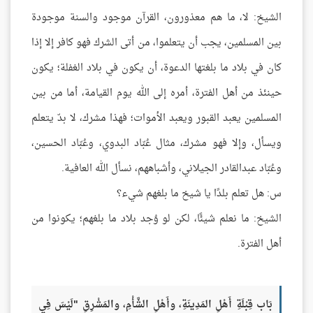
الشيخ: لا، ما هم معذورون، القرآن موجود والسنة موجودة
بين المسلمين، يجب أن يتعلموا، من أتى الشرك فهو كافر إلا إذا
كان في بلاد ما بلغتها الدعوة، أن يكون في بلاد الغفلة؛ يكون
حينئذ من أهل الفترة، أمره إلى الله يوم القيامة، أما من بين
المسلمين يعبد القبور ويعبد الأموات؛ فهذا مشرك، لا بدّ يتعلم
ويسأل، وإلا فهو مشرك، مثال عُبّاد البدوي، وعُبّاد الحسين،
وعُبّاد عبدالقادر الجيلاني، وأشباههم، نسأل الله العافية.
س: هل تعلم بلدًا يا شيخ ما بلغهم شيء؟
الشيخ: ما نعلم شيئًا، لكن لو وُجد بلاد ما بلغهم؛ يكونوا من
أهل الفترة.
بَاب قِبْلَةِ أَهْلِ المَدِينَةِ، وأَهْلِ الشَّأْمِ، والمَشْرِقِ "لَيْسَ فِي