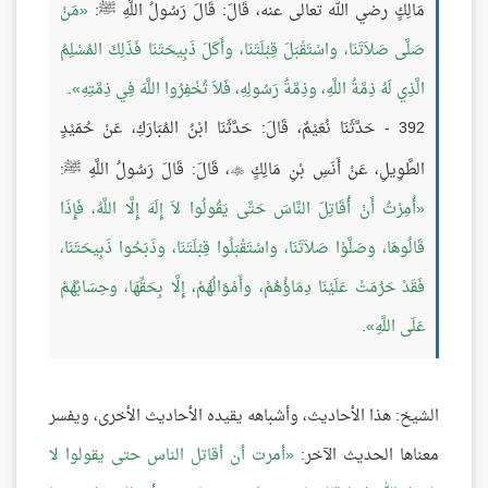
مَالِكٍ رضي الله تعالى عنه، قَالَ: قَالَ رَسُولُ اللَّهِ ﷺ:
مَنْ
صَلَّى صَلاَتَنَا، واسْتَقْبَلَ قِبْلَتَنَا، وأَكَلَ ذَبِيحَتَنَا فَذَلِكَ المُسْلِمُ
الَّذِي لَهُ ذِمَّةُ اللَّهِ، وذِمَّةُ رَسُولِهِ، فَلاَ تُخْفِرُوا اللَّهَ فِي ذِمَّتِهِ
.
392 - حَدَّثَنَا نُعَيْمٌ، قَالَ: حَدَّثَنَا ابْنُ المُبَارَكِ، عَنْ حُمَيْدٍ
الطَّوِيلِ، عَنْ أَنَسِ بْنِ مَالِكٍ
، قَالَ: قَالَ رَسُولُ اللَّهِ ﷺ:

أُمِرْتُ أَنْ أُقَاتِلَ النَّاسَ حَتَّى يَقُولُوا لاَ إِلَهَ إِلَّا اللَّهُ، فَإِذَا
قَالُوهَا، وصَلَّوْا صَلاَتَنَا، واسْتَقْبَلُوا قِبْلَتَنَا، وذَبَحُوا ذَبِيحَتَنَا،
فَقَدْ حَرُمَتْ عَلَيْنَا دِمَاؤُهُمْ، وأَمْوَالُهُمْ، إِلَّا بِحَقِّهَا، وحِسَابُهُمْ
عَلَى اللَّهِ
.
الشيخ: هذا الأحاديث، وأشباهه يقيده الأحاديث الأخرى، ويفسر
معناها الحديث الآخر:
أمرت أن أقاتل الناس حتى يقولوا لا