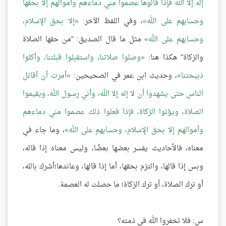
إله إلا الله فإذا قالوها عصموا مني دماءهم وأموالهم إلا بحقها
وحسابهم على الله
، وفي اللفظ الآخر:
إلا بحق الإسلام،
وحسابهم على الله
مثل ما قال الصديق: "من حقها الصلاة
والزكاة" هكذا هنا:
وصلوا صلاتنا، واستقبلوا قبلتنا، وأكلوا
ذبيحتنا
، وحديث ابن عمر في الصحيحين:
أمرت أن أقاتل
الناس حتى يشهدوا أن لا إله إلا الله، وأني رسول الله، ويقيموا
الصلاة، ويؤتوا الزكاة، فإذا فعلوا ذلك عصموا مني دماءهم
وأموالهم إلا بحق الإسلام، وحسابهم على الله
، وما جاء في
معناه، فالأحاديث يفسر بعضها بعضًا، وليس معناه إذا قاله،
وبس إذا قالها، والتزم بحقها، أما إذا قالها، وعاندها؛أشرك بالله،
أو ترك الصلاة، أو ترك الزكاة؛ ما حصلت له العصمة.
س: فلا تخفروا الله في ذمته؟