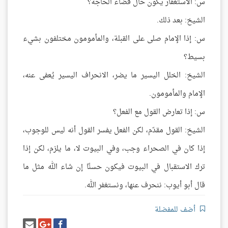
س: الاستغفار يكون حال قضاء الحاجة؟
الشيخ: بعد ذلك.
س: إذا الإمام صلى على القبلة، والمأمومون مختلفون بشيء
بسيط؟
الشيخ: الخلل اليسير ما يضر، الانحراف اليسير يُعفى عنه،
الإمام والمأمومون.
س: إذا تعارض القول مع الفعل؟
الشيخ: القول مقدّم، لكن الفعل يفسر القول أنه ليس للوجوب،
إذا كان في الصحراء وجب، وفي البيوت لا، ما يلزم، لكن إذا
ترك الاستقبال في البيوت فيكون حسنًا إن شاء الله مثل ما
قال أبو أيوب: ننحرف عنها، ونستغفر الله.
أضف للمفضلة
شارك
شارك
إرسل