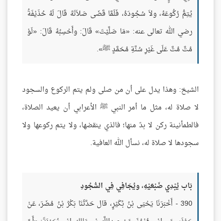
يُتِمُّ رُكُوعَهُ، ولاَ سُجُودَهُ، فَلَمَّا قَضَى صَلاَتَهُ قَالَ لَهُ حُذَيْفَةُ
رضي الله تعالى عنه: «مَا صَلَّيْتَ» قَالَ: وأَحْسِبُهُ قَالَ: «لَوْ
مُتَّ مُتَّ عَلَى غَيْرِ سُنَّةِ مُحَمَّدٍ ﷺ».
الشيخ: وهذا يدل على أن من صلى ولم يتم الركوع والسجود
لا صلاة له، مثل ما أمر النبي ﷺ الأعرابي أن يعيد الصلاة،
فالطمأنينة ركن لا بدّ منها؛ فالذي ينقضها، ولا يتم ركوعها ولا
سجودها لا صلاة له، نسأل الله العافية.
بَاب يُبْدِي ضَبْعَيْهِ، ويُجَافِي فِي السُّجُودِ
390 - أَخْبَرَنَا يَحْيَى بْنُ بُكَيْرٍ، قال حَدَّثَنَا بَكْرُ بْنُ مُضَرَ، عَنْ