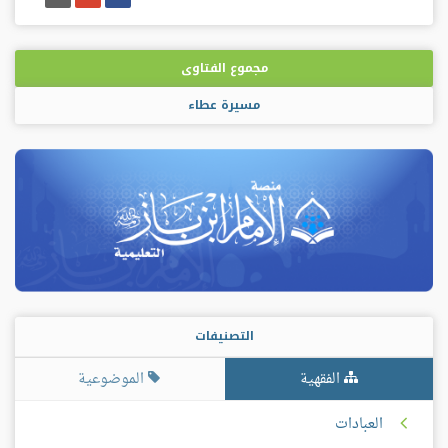
على
على
إيميل
فيسبوك
غوغل
بلس
مجموع الفتاوى
مسيرة عطاء
التصنيفات
الفقهية
الموضوعية
العبادات