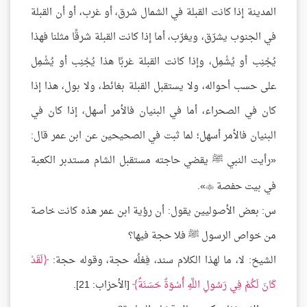
المدينة إذا كانت القبلة في الشمال شرق، أو غرب، أو أن القبلة
في الجنوب يشرّق، ويغرّب، أما إذا كانت القبلة شرقًا مثلنا فهذا
يُجْنِب أو يُشْمِل، وإذا كانت القبلة غربًا هذا يُجْنِب أو يُشْمِل
على حسب أحواله، ولا يستقبل القبلة بغائط، ولا بول، هذا إذا
كان في الصحراء، أما في البنيان فالأمر أسهل، إذا كان في
البنيان فالأمر أسهل؛ لما ثبت في الصحيحين عن ابن عمر قال:
«رأيت النبي ﷺ يقضي حاجته مستقبل الشام مستدبر الكعبة
في بيت حفصة
».

س: بعض الأصوليين يقول: أن رؤية ابن عمر هذه كانت خاصة
من خواص الرسول ﷺ فلا حجة فيها؟
الشيخ: لا، ما لهذا الكلام سند، فِعْلُه حجة، وقوله حجة:
لَقَدْ
كَانَ لَكُمْ فِي رَسُولِ اللَّهِ أُسْوَةٌ حَسَنَةٌ
[الأحزاب: 21].