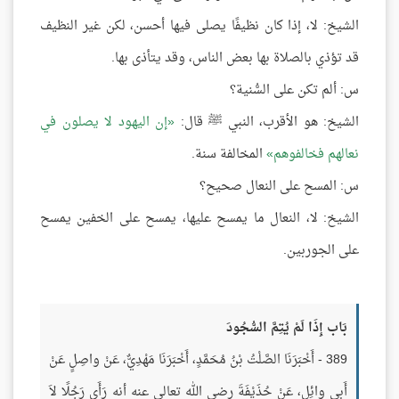
الشيخ: لا، إذا كان نظيفًا يصلى فيها أحسن، لكن غير النظيف
قد تؤذي بالصلاة بها بعض الناس، وقد يتأذى بها.
س: ألم تكن على السُّنية؟
الشيخ: هو الأقرب، النبي ﷺ قال:
إن اليهود لا يصلون في
نعالهم فخالفوهم
المخالفة سنة.
س: المسح على النعال صحيح؟
الشيخ: لا، النعال ما يمسح عليها، يمسح على الخفين يمسح
على الجوربين.
بَاب إِذَا لَمْ يُتِمَّ السُّجُودَ
389 - أَخْبَرَنَا الصَّلْتُ بْنُ مُحَمَّدٍ، أَخْبَرَنَا مَهْدِيٌّ، عَنْ واصِلٍ عَنْ
أَبِي وائِلٍ، عَنْ حُذَيْفَةَ رضي الله تعالى عنه أنه رَأَى رَجُلًا لاَ