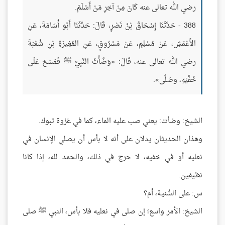
رضي الله تعالى عنه كَانَ مِنْ آخِرِ مَنْ أَسْلَمَ.
388 - حَدَّثَنَا إِسْحَاقُ بْنُ نَصْرٍ، قَالَ: حَدَّثَنَا أَبُو أُسَامَةَ، عَنِ
الأَعْمَشِ، عَنْ مُسْلِمٍ، عَنْ مَسْرُوقٍ، عَنِ المُغِيرَةِ بْنِ شُعْبَةَ
رضي الله تعالى عنه، قَالَ: «وَضَّأْتُ النَّبِيَّ ﷺ فَمَسَحَ عَلَى
خُفَّيْهِ، وصَلَّى».
الشيخ: وضأت: يعني صب عليه الماء، كما في غزوة تبوك.
وهذان الحديثان يدلان على أنه لا بأس أن يصلي الإنسان في
نعليه أو في خفيه، لا حرج في ذلك، والحمد لله، إذا كانا
نظيفين.
س: على السُّنية، أم؟
الشيخ: الأمر واسع؛ إن صلى في نعليه فلا بأس، النبي ﷺ صلى