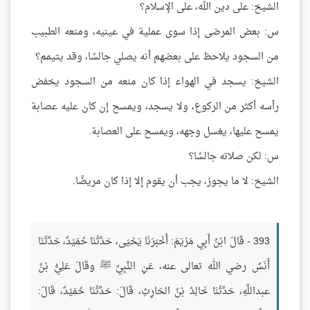
الشيخ: على دين الله، على الإسلام؟
س: بعض المرضى إذا سوى عملية في عينيه، ومنعه الطبيب
من السجود يلاحظ على بعضهم أنه يصلي جالسًا، وقد يتيمم؟
الشيخ: يسجد في الهواء إذا كان منعه من السجود يخفض
رأسه أكثر من الركوع، ولا يسجد، ويمسح إن كان عليه عصابة
يمسح عليها، يغسل وجهه، ويمسح على العصابة.
س: لكن صلاته جالسًا؟
الشيخ: لا ما يجوز، يجب أن يقوم إلا إذا كان مريضًا.
393 - قَالَ ابْنُ أَبِي مَرْيَمَ: أَخْبَرَنَا يَحْيَى، حَدَّثَنَا حُمَيْدٌ، حَدَّثَنَا
أَنَسٌ رضي الله تعالى عنه، عَنِ النَّبِيِّ ﷺ وقَالَ عَلِيُّ بْنُ
عبداللَّهِ، حَدَّثَنَا خَالِدُ بْنُ الحَارِثِ، قَالَ: حَدَّثَنَا حُمَيْدٌ، قَالَ: