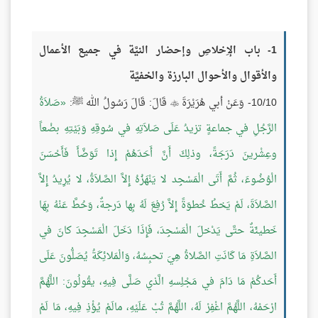
1- باب الإِخلاصِ وإحضار النيَّة في جميع الأعمال
والأقوال والأحوال البارزة والخفيَّة
10/10- وَعَنْ أبي هُرَيْرَةَ
قَالَ: قَالَ رَسُولُ الله ﷺ:
صَلاَةُ

الرَّجُلِ في جماعةٍ تزيدُ عَلَى صَلاَتِهِ في سُوقِهِ وَبَيْتِهِ بضْعاً
وعِشْرينَ دَرَجَةً، وذلِكَ أَنَّ أَحَدَهُمْ إِذا تَوَضَّأَ فَأَحْسَنَ
الْوُضُوءَ، ثُمَّ أَتَى الْمَسْجِد لا يَنْهَزُهُ إِلاَّ الصَّلاَةُ، لا يُرِيدُ إِلاَّ
الصَّلاَةَ، لَمْ يَخطُ خُطوَةً إِلاَّ رُفِعَ لَهُ بِها دَرجةٌ، وَحُطَّ عَنْهُ بِهَا
خَطيئَةٌ حتَّى يَدْخلَ الْمَسْجِدَ، فَإِذَا دَخَلَ الْمَسْجِدَ كانَ في
الصَّلاَةِ مَا كَانَتِ الصَّلاةُ هِيَ تحبِسُهُ، وَالْمَلائِكَةُ يُصَلُّونَ عَلَى
أَحَدكُمْ مَا دَامَ في مَجْلِسهِ الَّذي صَلَّى فِيهِ، يقُولُونَ: اللَّهُمَّ
ارْحَمْهُ، اللَّهُمَّ اغْفِرْ لَهُ، اللَّهُمَّ تُبْ عَلَيْهِ، مالَمْ يُؤْذِ فِيهِ، مَا لَمْ