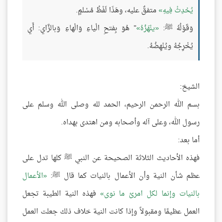
يُحْدِثْ فِيهِ
متفقٌ عليه، وهَذَا لَفْظُ مُسْلمٍ.
وَقَوْلُهُ ﷺ:
ينْهَزُهُ
" هُوَ بِفتحِ الْياءِ وَالْهاءِ وَبالزَّاي: أَي
يُخْرِجُهُ ويُنْهِضُهُ.
الشيخ:
بسم الله الرحمن الرحيم، الحمد لله وصلى الله وسلم على
رسول الله، وعلى آله وأصحابه ومن اهتدى بهداه.
أما بعد:
فهذه الأحاديث الثلاثة الصحيحة عن النبي ﷺ كلها تدل على
عظم شأن النية وأن الأعمال بالنيات كما قال ﷺ:
الأعمال
بالنيات وإنما لكل امرئ ما نوى
فهذه النية الطيبة تجعل
العمل عظيمًا ومقبولاً وإذا كانت النية خلاف ذلك جعلت العمل