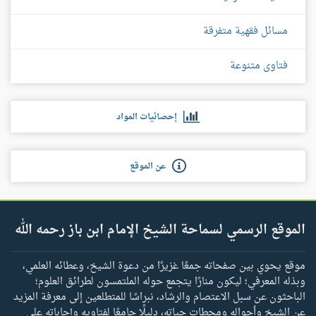
مسائل فقهية متفرقة
فتاوى متنوعة
إحصائيات المواد
عن الموقع
الموقع الرسمي لسماحة الشيخ الإمام ابن باز رحمه الله
موقع يحوي بين صفحاته جمعًا غزيرًا من دعوة الشيخ، وعطائه العلمي،
وبذله المعرفي؛ ليكون منارًا يتجمع حوله الملتمسون لطرائق العلوم؛
الباحثون عن سبل الاعتصام والرشاد، نبراسًا للمتطلعين إلى معرفة المزيد
عن الشيخ وأحواله ومحطات حياته، دليلًا جامعًا لفتاويه وإجاباته على