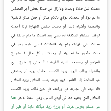
مصلاه قبل صلاة وبعدها ولا زال في صلاة يعطى أجر المصلين
ما لم يؤذ أو يحدث، يؤذي بكلام منكر أو فعل منكر كالغيبة
والنميمة وأشباه ذلك، أو يحدث ينقض الطهارة فإذا أحدث
توقف استغفار الملائكة له، يعني بعد الصلاة ما دام جالسًا في
مصلاه على طهارته ولم يؤذ فالملائكة تصلي عليه، وهو في
صلاه مأجور ما لم يؤذ أو يحدث، وبكل حال فالمشروع
للمؤمن أن يصطحب النية الطيبة دائمًا حتى إذا خرج للبيع
والشراء يطلب الرزق، يريد الكسب الحلال، يريد أن يستغني
عن الحاجة إلى الناس، فهو بنيته يطلب الحلال يريد الحلال
فله نيته في تجارته في زراعته في غير ذلك، يريد الكسب
الحلال الذي يغنيه عما في أيدي الناس، وفي اللفظ الآخر:
ما
من مسلم يغرس غرسًا أو يزرع زرعًا فيأكله دابة أو طير أو