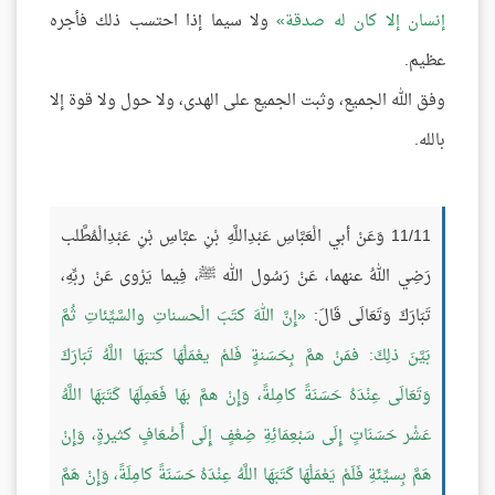
إنسان إلا كان له صدقة
ولا سيما إذا احتسب ذلك فأجره
عظيم.
وفق الله الجميع، وثبت الجميع على الهدى، ولا حول ولا قوة إلا
بالله.
11/11 وَعَنْ أبي الْعَبَّاسِ عَبْدِاللَّهِ بْنِ عبَّاسِ بْنِ عَبْدِالْمُطَّلب
رَضِي اللهُ عنهما، عَنْ رَسُول الله ﷺ، فِيما يَرْوى عَنْ ربِّهِ،
تَبَارَكَ وَتَعَالَى قَالَ:
إِنَّ اللهَ كتَبَ الْحسناتِ والسَّيِّئاتِ ثُمَّ
بَيَّنَ ذلِكَ: فمَنْ همَّ بِحَسَنةٍ فَلمْ يعْمَلْهَا كتبَهَا اللَّهُ تَبَارَكَ
وَتَعَالَى عِنْدَهُ حَسَنَةً كامِلةً، وَإِنْ همَّ بهَا فَعَمِلَهَا كَتَبَهَا اللَّهُ
عَشْر حَسَنَاتٍ إِلَى سَبْعِمَائِةِ ضِعْفٍ إِلَى أَضْعَافٍ كثيرةٍ، وَإِنْ
هَمَّ بِسيِّئَةِ فَلَمْ يَعْمَلْهَا كَتَبَهَا اللَّهُ عِنْدَهُ حَسَنَةً كامِلَةً، وَإِنْ هَمَّ