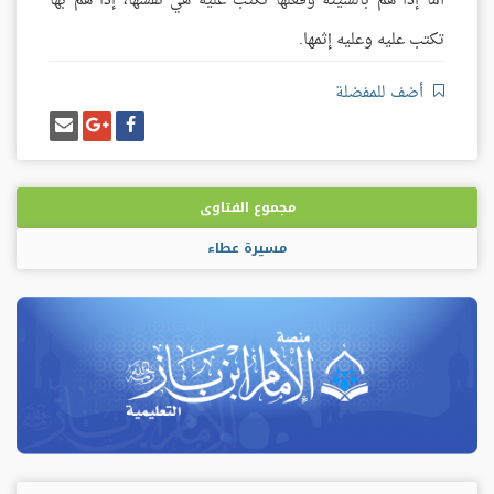
أما إذا هم بالسيئة وفعلها تكتب عليه هي نفسها، إذا هم بها
تكتب عليه وعليه إثمها.
أضف للمفضلة
شارك
شارك
إرسل
على
على
إيميل
فيسبوك
غوغل
بلس
مجموع الفتاوى
مسيرة عطاء