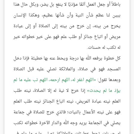
باطلاً أو جعل العمل آثمًا مؤذيًا لا ينفع بل يضر، وبكل حال هذا
يبين لنا عظم شأن النية وأن شأنها عظيم، وهكذا الإنسان
يخرج من بيته، إن خرج من بيته إلى الصلاة أو إلى عيادة
مريض أو اتباع جنائز أو طلب علم فهو على خير خطواته خير
له تكتب له حسنات.
كل خطوة يرفعه الله بها درجة ويحط عنه بها خطيئة فإذا دخل
المسجد فهو في صلاة، والملائكة تصلي عليه قبل الصلاة
وبعدها تقول:
اللهم اغفر له، اللهم ارحمه، اللهم تب عليه ما لم
يؤذ ما لم يحدث
إذا خرج لا نية له إلا الصلاة، نيته طلب
العلم نيته عيادة المريض، نيته اتباع الجنائز نيته طلب العلم
فهو على نيته الأعمال بالنيات؛ فالذي خرج للصلاة في جماعة
يصلي في الجماعة يريد وجه الله والدار الآخرة خطواته تكتب
له حسنات تحط خطيئات والملائكة تصلي عليه ما دام في