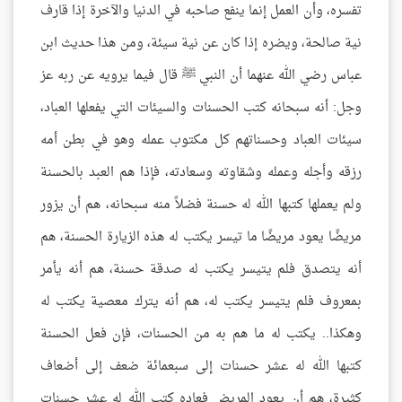
تفسره، وأن العمل إنما ينفع صاحبه في الدنيا والآخرة إذا قارف
نية صالحة، ويضره إذا كان عن نية سيئة، ومن هذا حديث ابن
عباس رضي الله عنهما أن النبي ﷺ قال فيما يرويه عن ربه عز
وجل: أنه سبحانه كتب الحسنات والسيئات التي يفعلها العباد،
سيئات العباد وحسناتهم كل مكتوب عمله وهو في بطن أمه
رزقه وأجله وعمله وشقاوته وسعادته، فإذا هم العبد بالحسنة
ولم يعملها كتبها الله له حسنة فضلاً منه سبحانه، هم أن يزور
مريضًا يعود مريضًا ما تيسر يكتب له هذه الزيارة الحسنة، هم
أنه يتصدق فلم يتيسر يكتب له صدقة حسنة، هم أنه يأمر
بمعروف فلم يتيسر يكتب له، هم أنه يترك معصية يكتب له
وهكذا.. يكتب له ما هم به من الحسنات، فإن فعل الحسنة
كتبها الله له عشر حسنات إلى سبعمائة ضعف إلى أضعاف
كثيرة، هم أن يعود المريض فعاده كتب الله له عشر حسنات