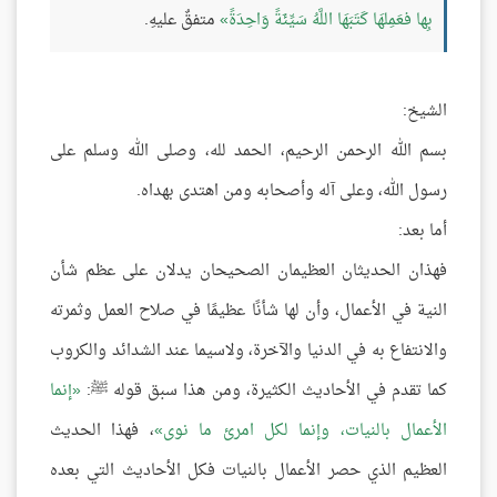
بِها فعَمِلهَا كَتَبَهَا اللَّهُ سَيِّئَةً وَاحِدَةً
متفقٌ عليهِ.
الشيخ:
بسم الله الرحمن الرحيم، الحمد لله، وصلى الله وسلم على
رسول الله، وعلى آله وأصحابه ومن اهتدى بهداه.
أما بعد:
فهذان الحديثان العظيمان الصحيحان يدلان على عظم شأن
النية في الأعمال، وأن لها شأنًا عظيمًا في صلاح العمل وثمرته
والانتفاع به في الدنيا والآخرة، ولاسيما عند الشدائد والكروب
كما تقدم في الأحاديث الكثيرة، ومن هذا سبق قوله ﷺ:
إنما
الأعمال بالنيات، وإنما لكل امرئ ما نوى
، فهذا الحديث
العظيم الذي حصر الأعمال بالنيات فكل الأحاديث التي بعده