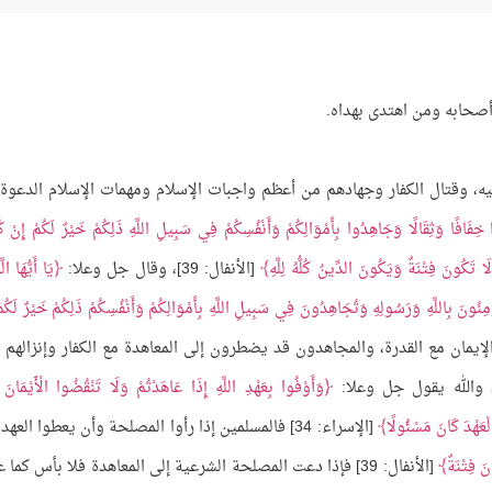
أصحابه ومن اهتدى بهداه.
بيه، وقتال الكفار وجهادهم من أعظم واجبات الإسلام ومهمات الإسلام الدعوة 
 خِفَافًا وَثِقَالًا وَجَاهِدُوا بِأَمْوَالِكُمْ وَأَنْفُسِكُمْ فِي سَبِيلِ اللَّهِ ذَلِكُمْ خَيْرٌ لَكُمْ إِنْ كُ
ا تَكُونَ فِتْنَةٌ وَيَكُونَ الدِّينُ كُلُّهُ لِلَّهِ
[الأنفال: 39]، وقال جل وعلا:
يَا أَيُّهَا ال
نُونَ بِاللَّهِ وَرَسُولِهِ وَتُجَاهِدُونَ فِي سَبِيلِ اللَّهِ بِأَمْوَالِكُمْ وَأَنْفُسِكُمْ ذَلِكُمْ خَيْرٌ لَكُم
جبات الإيمان مع القدرة، والمجاهدون قد يضطرون إلى المعاهدة مع الكفار وإنزالهم
 والله يقول جل وعلا:
وَأَوْفُوا بِعَهْدِ اللَّهِ إِذَا عَاهَدْتُمْ وَلَا تَنْقُضُوا الْأَيْمَانَ 
الْعَهْدَ كَانَ مَسْئُولًا
[الإسراء: 34] فالمسلمين إذا رأوا المصلحة وأن يعطوا العهد
َ فِتْنَةٌ
[الأنفال: 39] فإذا دعت المصلحة الشرعية إلى المعاهدة فلا بأس كما 