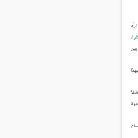
لله
لوا،
بين
دًا
تلاً
درة
نساء