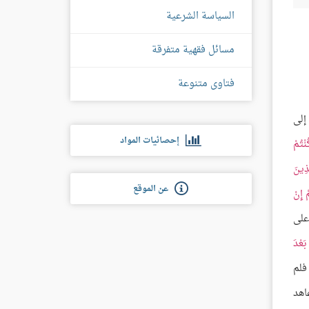
السياسة الشرعية
مسائل فقهية متفرقة
فتاوى متنوعة
إلى
إحصائيات المواد
نْتُمْ
َّذِينَ
عن الموقع
ْ إِنْ
 على
بَعْدَ
 فلم
عاهد