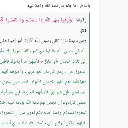
باب في ما جاء في ذمة الله وذمة نبيه
وقوله:
وَأَوْفُوا بِعَهْدِ اللَّهِ إِذَا عَاهَدْتُمْ وَلا تَنْقُضُوا الْأَيْ
91].
وعن بريدة قال: "كان رسول الله ﷺ إذا أمر أميرا عل
الله في سبيل الله. قاتلوا من كفر بالله. اغزوا ولا تغ
إلى ثلاث خصال -أو خلال-، فأيتهن ما أجابوك فاقبل 
التحول من دارهم إلى دار المهاجرين، وأخبرهم أنهم إ
منها فأخبرهم أنهم يكونون كأعراب المسلمين يُجرى ع
المسلمين. فإن هم أبوا فاسألهم الجزية. فإن هم أجا
حصنٍ فأرادوك أن تجعل لهم ذمة الله وذمة نبيه، فل
تخفروا ذممكم وذمة أصحابكم أهون من أن تخفروا ذمة
تنْزلهم، ولكن أنزلهم على حكمك، فإنك لا تدري أتصيب 