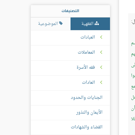
التصنيفات
:
الفقهية
الموضوعية
العبادات
سم
المعاملات
هم
لى
فقه الأسرة
وا
العادات
مع
هل
الجنايات والحدود
أن
الأيمان والنذور
لا
القضاء والشهادات