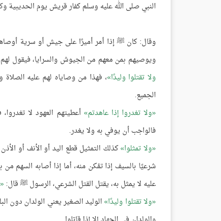
النبي صلى الله عليه وسلم كفار قريش يوم الحديبية وكم
وقال: كان ﷺ إذا أمر أميرًا على جيش أو سرية أوصاهم
ويوصيهم بمن معهم من الجيوش والسرايا، فيقول لهم
ولا تقتلوا وليدًا
، فهذا من وصاياه لهم عليه الصلاة وا
الجميع.
ولا تغدروا إذا عاهدتم
أعطيتهم العهود لا تغدروا، 
فالواجب أن يوفي به ولا يغدر.
ولا تمثلوا
كذلك التمثيل قطع اليد أو الأنف أو الأذن لا
شرعيًا بالسيف إذا تمُكن منه، أما إذا أصابه السهم من
عليه لا يمثل به، يقتل القتل الشرعي، الرسول ﷺ قال:
ولا تقتلوا وليدًا
الوليد الصغير يعني الولدان دون البلوغ
والولدان في الجهاد إلا إذا قاتلوا.