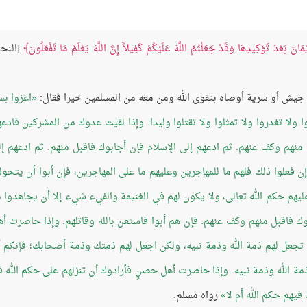
مَانَ بَعْدَ تَوْكِيدِهَا وَقَدْ جَعَلْتُمُ اللَّهَ عَلَيْكُمْ كَفِيلاً إِنَّ اللَّهَ يَعْلَمُ مَا تَفْعَلُونَ
[النحل
ى جيش أو سرية أوصاه بتقوى الله ومن معه من المسلمين خيرا فقال:
اغزوا ب
لّوا ولا تغدروا ولا تمثلوا ولا تقتلوا وليدا. وإذا لقيت عدوك من المشركين فادع
منهم وكف عنهم. ثم ادعهم إلى الإسلام فإن أجابوك فاقبل منهم. ثم ادعهم إ
ن فعلوا ذلك فلهم ما للمهاجرين وعليهم ما على المهاجرين، فإن أبوا أن يتحول
ليهم حكم الله تعالى، ولا يكون لهم في الغنيمة والفيء شيء إلا أن يجاهدوا 
بوك فاقبل منهم وكف عنهم. فإن هم أبوا فاستعن بالله وقاتلهم. وإذا حاصرت أ
ا تجعل لهم ذمة الله وذمة نبيه، ولكن اجعل لهم ذمتك وذمة أصحابك؛ فإنكم 
 الله وذمة نبيه. وإذا حاصرت أهل حصنٍ فأرادوك أن تنزلهم على حكم الله ف
فيهم حكم الله أم لا
رواه مسلم.