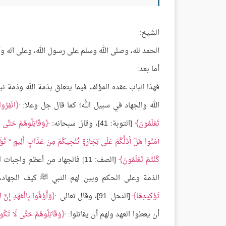
الشيخ:
الحمد لله، وصلى الله وسلم على رسول الله، وعلى آله و
أما بعد:
فهذا الباب عقده المؤلف فيما يتعلق بذمة الله وذمة ن
الله والجهاد في سبيل الله؛ كما قال جل وعلا:
انْفِرُوا
تَعْلَمُونَ
[التوبة: 41]، وقال سبحانه:
وَقَاتِلُوهُمْ حَتَّى لَ
آمَنُوا هَلْ أَدُلُّكُمْ عَلَى تِجَارَةٍ تُنْجِيكُمْ مِنْ عَذَابٍ أَلِيمٍ * تُؤْمِ
كُنْتُمْ تَعْلَمُونَ
[الصف: 11] فالجهاد من أعظم وا
الذمة وعلى الحكم وبين لهم النبي ﷺ كيف الجهاد،
تَوْكِيدِهَا
[النحل: 91]، وقال تعالى:
وَأَوْفُوا بِالْعَهْدِ إِنَّ 
أن يعطوا العهد ولهم أن يقاتلوا:
وَقَاتِلُوهُمْ حَتَّى لَا تَكُون