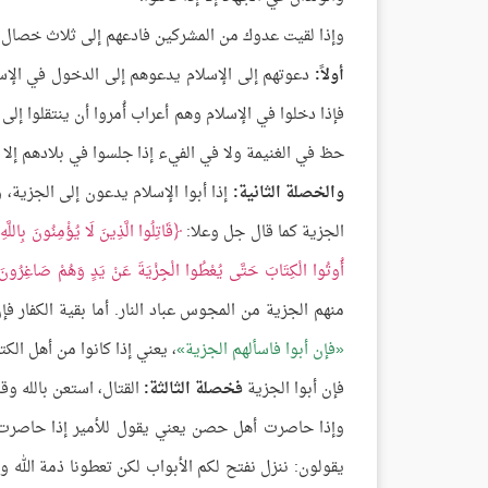
وإذا لقيت عدوك من المشركين فادعهم إلى ثلاث خصال، 
أولاً:
دعوتهم إلى الإسلام يدعوهم إلى الدخول في الإسلام
فإذا دخلوا في الإسلام وهم أعراب أُمروا أن ينتقلوا إلى
حظ في الغنيمة ولا في الفيء إذا جلسوا في بلادهم إلا 
والخصلة الثانية:
إذا أبوا الإسلام يدعون إلى الجزية
الجزية كما قال جل وعلا:
قَاتِلُوا الَّذِينَ لَا يُؤْمِنُونَ بِاللَّ
أُوتُوا الْكِتَابَ حَتَّى يُعْطُوا الْجِزْيَةَ عَنْ يَدٍ وَهُمْ صَاغِرُونَ
منهم الجزية من المجوس عباد النار. أما بقية الكفار ف
فإن أبوا فاسألهم الجزية
، يعني إذا كانوا من أهل ال
فإن أبوا الجزية
فخصلة الثالثة:
القتال، استعن بالله وقا
وإذا حاصرت أهل حصن يعني يقول للأمير إذا حاصرت أ
يقولون: ننزل نفتح لكم الأبواب لكن تعطونا ذمة الله وذم