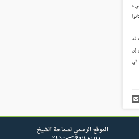
شيء
نوا
 قد
 إن
 في
رك
إرسل
ى
إيميل
غل
س
الموقع الرسمي لسماحة الشيخ