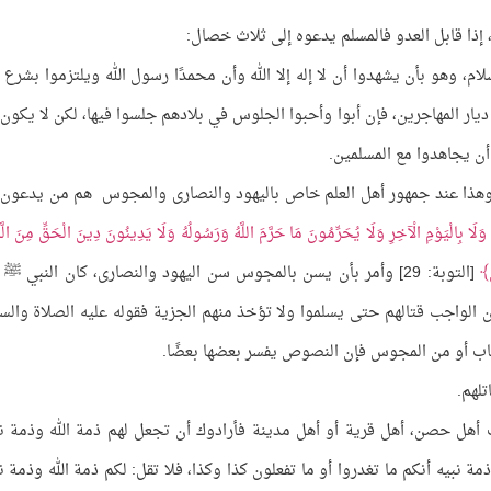
إذا قابل العدو فالمسلم يدعوه إلى ثلاث خصال:
، وهو بأن يشهدوا أن لا إله إلا الله وأن محمدًا رسول الله ويلتزموا بشرع ال
 ديار المهاجرين، فإن أبوا وأحبوا الجلوس في بلادهم جلسوا فيها، لكن لا يكون 
أن يجاهدوا مع المسلمين.
، وهذا عند جمهور أهل العلم خاص باليهود والنصارى والمجوس هم من يدعون 
هِ وَلَا بِالْيَوْمِ الْآخِرِ وَلَا يُحَرِّمُونَ مَا حَرَّمَ اللَّهُ وَرَسُولُهُ وَلَا يَدِينُونَ دِينَ الْحَقِّ مِنَ الّ
[التوبة: 29] وأمر بأن يسن بالمجوس سن اليهود والنصارى، كان النبي ﷺ
إن الواجب قتالهم حتى يسلموا ولا تؤخذ منهم الجزية فقوله عليه الصلاة والسل
كتاب أو من المجوس فإن النصوص يفسر بعضها بعضًا.
تلهم.
هل حصن، أهل قرية أو أهل مدينة فأرادوك أن تجعل لهم ذمة الله وذمة نب
ة نبيه أنكم ما تغدروا أو ما تفعلون كذا وكذا، فلا تقل: لكم ذمة الله وذمة نب