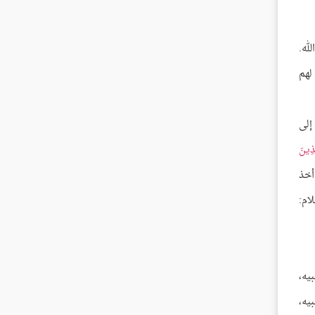
له.
لهم
إلى
َذِينَ
 أخذ
ام:
يه،
يه،