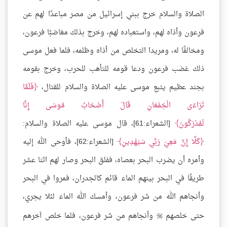
الصلاة والسلام خرج ببني إسرائيل من مصر مباعدًا لهم عن
فرعون وأذاه لهم، واستعباده لهم، وخرج بذلك مغاضبًا فرعون،
ومخالفًا له، ومريدا التخلص من أذاه وظلمه، فلما فعل موسى
ذلك غضب فرعون ودعا قومه للتأهب للحرب، وخرج بقومه
بجند عظيم يتبع موسى عليه الصلاة والسلام للقتال،
فَلَمَّا
تَرَاءَى الْجَمْعَانِ قَالَ أَصْحَابُ مُوسَى إِنَّا
لَمُدْرَكُونَ
[الشعراء:61]، قال موسى عليه الصلاة والسلام:
كَلَّا إِنَّ مَعِيَ رَبِّي سَيَهْدِينِ
[الشعراء:62]، فأوحى الله إليه
وأمره أن يضرب البحر بعصاه، ففلق البحر وصار لهم اثنا عشر
طريقًا في البحر بينهم الماء قائم كالجدران، فمروا في البحر
وأنجاهم الله من شر فرعون، وأمسك الله الماء لئلا يجري،
حتى خلصهم
وأنجاهم من شر فرعون، فلما خلص آخرهم
