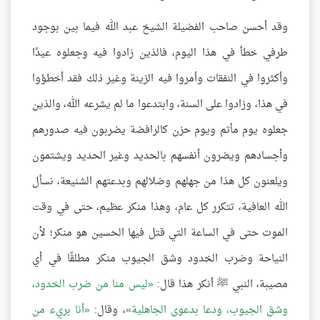
وقد أحسن صاحب الفضيلة الشيخ عبد الله فيما بين بوجود
طرفي خطأ في هذا اليوم، فالذين زادوا فيه وجعلوه عيدًا
وأكثروا في النفقات وأمروا فيه الزينة وغير ذلك فقد أخطؤوا
في هذا، وزادوا على السنة، وابتدعوا ما لم يشرعه الله، والذين
جعلوه يوم مأتم ويوم حزن كالرافضة يضربون فيه صدورهم
وأجسادهم ويضرون أنفسهم بالحديد وغير الحديد ويشتمون
ويلعنون كل هذا من جهلهم وضلالهم وبدعتهم الشنيعة، نسأل
الله العافية، تتكرر كل عام، وهذا منكر عظيم، حتى في وقت
الموت حتى في الساعة التي قتل فيها الحسين هو منكر؛ لأن
النياحة وضرب الخدود وشق الجيوب منكر مطلقًا في أي
مصيبة، النبي ﷺ أنكر هذا قال:
ليس منا من ضرب الخدود،
وشق الجيوب، ودعا بدعوى الجاهلية
، وقال:
أنا بريء من