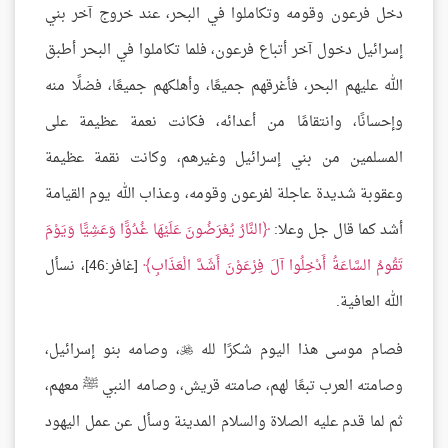
دخل فرعون وقومه وتكاملوا في البحر، عند خروج آخر بني
إسرائيل دخول آخر أتباع فرعون، فلما تكاملوا في البحر أطبق
الله عليهم البحر، فأغرقهم جميعًا، وأهلكهم جميعًا، فضلًا منه
وإحسانًا، وانتقامًا من أعدائه، فكانت نعمة عظيمة على
المسلمين من بني إسرائيل وغيرهم، وكانت نقمة عظيمة
وعقوبة شديدة عاجلة لفرعون وقومه، وعذاب الله يوم القيامة
أشد كما قال جل وعلا:
النَّارُ يُعْرَضُونَ عَلَيْهَا غُدُوًّا وَعَشِيًّا وَيَوْمَ
تَقُومُ السَّاعَةُ أَدْخِلُوا آلَ فِرْعَوْنَ أَشَدَّ الْعَذَابِ
[غافر:46]، نسأل
الله العافية.
فصام موسى هذا اليوم شكرًا لله
، وصامه بنو إسرائيل،

وصامته العرب تبعًا لهم، صامته قريش، وصامه النبي ﷺ معهم،
ثم لما قدم عليه الصلاة والسلام المدينة وسأل عن عمل اليهود