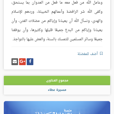
وعامل الله من فعل معه ما فعل من العدوان بما يستحق،
وكفى الله شر الرافضة وأعمالهم الخبيثة، وردهم للإسلام
والهدى، ونسأل الله أن يعيذنا وإياكم من مضلات الفتن، وأن
يعيذنا وإياكم من البدع جميعًا قليلها وكثيرها، وأن يوفقنا
جميعًا وسائر المسلمين للتمسك بالسنة، والعض عليها بالنواجذ.
أضف للمفضلة
شارك
شارك
إرسل
على
على
إيميل
فيسبوك
غوغل
بلس
مجموع الفتاوى
مسيرة عطاء