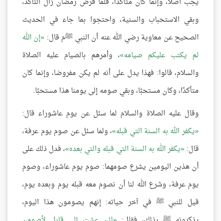
يجب أصلًا، وإنما كان متأكدًا، فلما فرض رمضان زال التأكد،
وبقي الاستحباب والسنية، واحتجوا بما جاء في الحديث
الصحيح عن معاوية رضي الله عنه أن النبي ﷺم قال:
إن الله
لم يكتب عليكم صيامه
، وأمرهم بالصيام عليه الصلاة
والسلام، قالوا: فهذا يدل على أنه لم يكن مفروضا، وإنما كان
متأكدًا، وكان مستحبًا، وبقي صومه إلى يومنا هذا مستحبًا.
وقال عليه الصلاة والسلام لما سئل عن يوم عاشوراء قال:
يكفر الله به السنة التي قبله
، ولما سئل عن صوم يوم عرفة،
قال:
يكفر الله به السنة التي قبله والتي بعده
، فدل ذلك على
أن هذين اليومين يشرع صومهما: صوم يوم عاشوراء، وصوم
يوم عرفة، وشرع الله لنا أن نصوم معه قبله يوم وبعده يوم،
قيل للنبي ﷺ في آخر حياته: إنهم يصومون هذا اليوم،
يذكرونه ﷺ بذلك، فقال:
لئن عشت إلى قابل لأصومن