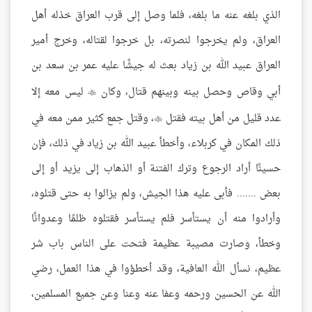
الذي بلغه عنه ما بلغه، فلما وصل إلى قرب العراق خذله أهل
العراق، ولم يخرجوا لنصرته، بل خرجوا لقتاله، وخرج أمير
العراق عبيد الله بن زياد بعث له جيشًا عليه عمر بن سعد بن
أبي وقاص وحصل بينه وبينهم قتال، وكان
ليس معه إلا

عدد قليل من أهل بيته فقتل
، وقتل جمع كثير ممن معه في

ذلك المكان في كربلاء، وأخطأ عبيد الله بن زياد في ذلك، فإن
حسينًا أراد الرجوع وترك الفتنة أو الذهاب إلى يزيد أو إلى
بعض ....... فأبى عليه هذا الجيش، ولم يزالوا به حتى قتلوه،
وأرادوا منه أن يستأسر فلم يستأسر فقتلوه ظلمًا وعدوانًا
وخطأ، وصارت مصيبة عظيمة فتحت على الناس باب شر
عظيم، نسأل الله العافية، وقد أخطؤوا في هذا العمل، رضي
الله عن الحسين ورحمه وعفا عنه وعنا وعن جميع المسلمين،