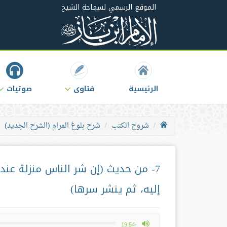
الموقع الرسمي لسماحة الشيخ
الرئيسية
فتاوى
صوتيات
شروح الكتب
شرح بلوغ المرام (الشرح الجديد)
7- من حديث (إن شر الناس منزلة عند
إليه، ثم ينشر سرها)
max volume
-19:54