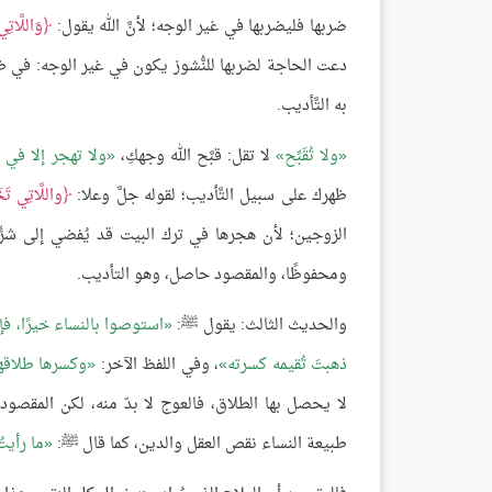
ضربها فليضربها في غير الوجه؛ لأنَّ الله يقول:
وَاللَّاتِ
دعت الحاجة لضربها للنُّشوز يكون في غير الوجه: في ظهر
به التَّأديب.
ولا تُقَبِّح
لا تقل: قبَّح الله وجهكِ،
ولا تهجر إلا في 
ظهرك على سبيل التَّأديب؛ لقوله جلَّ وعلا:
واللَّاتِي تَخ
الزوجين؛ لأن هجرها في ترك البيت قد يُفضي إلى شرٍّ، 
ومحفوظًا، والمقصود حاصل، وهو التأديب.
والحديث الثالث: يقول ﷺ:
استوصوا بالنساء خيرًا، ف
ذهبتَ تُقيمه كسرته
، وفي اللفظ الآخر:
وكسرها طلاقه
لا يحصل بها الطلاق، فالعوج لا بدّ منه، لكن المقصود 
طبيعة النساء نقص العقل والدين، كما قال ﷺ:
ما رأيت