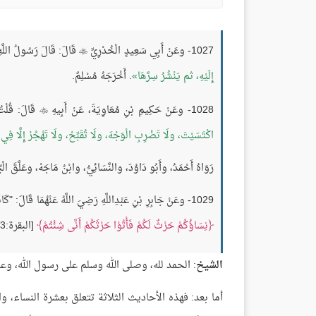
1027- وعَنْ أَبِي سَعِيدٍ الْخُدْرِيِّ
قَالَ: قَالَ رَسُولُ اللّ

إِلَيْهِ، ثم يَنْشُرُ سِرَّهَا
. أَخْرَجَهُ مُسْلِمٌ.
1028- وعَنْ حَكِيمِ بْنِ مُعَاوِيَةَ، عَنْ أَبِيهِ
قَالَ: قُلْتُ:

اكْتَسَيْتَ، ولَا تَضْرِبِ الْوَجْهَ، ولَا تُقَبِّحْ، ولَا تَهْجُرْ إِلَّا فِي 
رَوَاهُ أَحْمَدُ، وأَبُو دَاوُدَ، والنَّسَائِيُّ، وابْنُ مَاجَهْ، وعَلَّقَ ال
1029- وعَنْ جَابِرِ بْنِ عَبْدِاللَّهِ رَضِيَ اللَّهُ عَنْهُمَا قَالَ: "كَانَتِ الْيَهُودُ تَقُولُ: إِذَا أَتَى الرَّجُلُ امْرَأَتَهُ مِنْ دُبُرِهَا فِي قُبُلِهَا كَانَ الْوَلَدُ أَحْوَلَ، فَنَزَلَتْ:
نِسَاؤُكُمْ حَرْثٌ لَكُمْ فَأْتُوْا حَرْثَكُمْ أَنَّى شِئْتُمْ
[البقرة:223]". مُتَّفَقٌ عَلَيْهِ، واللَّفْظُ لِمُسْلِمٍ.
الشيخ
: الحمد لله، وصلى الله وسلم على رسول الله، وع
أما بعد: فهذه الأحاديث الثلاثة تتعلق بعشرة النساء، وا