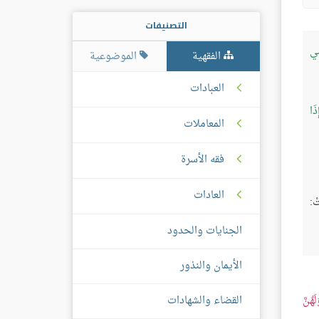
التصنيفات
ضِي
الفقهية
الموضوعية
العبادات
ذَا
المعاملات
فقه الأسرة
العادات
الجنايات والحدود
الأيمان والنذور
القضاء والشهادات
لَهُنَّ