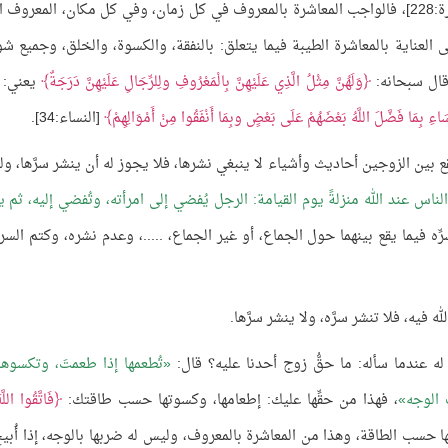
[البقرة:228]، فالواجب المعاشرة بالمعروف في كل زمان، وفي كل مكان، المعروف 
العناية بالمعاشرة الطيبة فيما يتعلق: بالنفقة، والكسوة، والخلق، وجميع ش
 قال سبحانه:
وَلَهُنَّ مِثْلُ الَّذِي عَلَيْهِنَّ بِالْمَعْرُوفِ ولِلرِّجَالِ عَلَيْهِنَّ دَرَجَةٌ
يعني: 
َاءِ بِمَا فَضَّلَ اللَّهُ بَعْضَهُمْ عَلَى بَعْضٍ وبِمَا أَنْفَقُوا مِنْ أَمْوَالِهِمْ
[النساء:34].
 بين الزوجين أحاديث وأشياء لا ينبغي نشرها، فلا يجوز له أن ينشر سرَّها، و
ِ الناس عند الله منزلةً يوم القيامة: الرجل يُفضي إلى امرأته، وتُفضي إليه، ثم 
ِّه فيما يقع بينهما حول الجماع، أو غير الجماع، .....، وعدم نشره، وكتم السر
ه فيه، فلا تنشر سرَّه، ولا ينشر سرَّها.
ه عندما سأله: ما حقُّ زوج أحدنا عليه؟ قال:
تُطعمها إذا طعمتَ، وتكسوها 
ب الوجه
، فهذا من حقِّها عليك: إطعامها، وكسوتها حسب طاقتك:
فَاتَّقُوا اللَّ
ويُطعمها حسب الطاقة، وهذا من المعاشرة بالمعروف، وليس له ضربها بالوجه، إذا أُبي