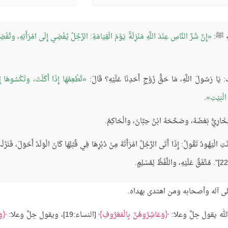
َهِ ﷺ:
إِنَّ شَرَّ النَّاسِ عِنْدَ اللَّهِ مَنْزِلَةً يَوْمَ الْقِيَامَةِ: الرَّجُلُ يُفْضِي إِلَى امْرَأَتِهِ، وتُفْ
 يَا رَسُولَ اللَّهِ، مَا حَقُّ زَوْجِ أَحَدِنَا عَلَيْهِ؟ قَالَ:
تُطْعِمُهَا إِذَا أَكَلْتَ، وتَكْسُوهَا إِ
الْبَيْتِ
.
ْبُخَارِيُّ بَعْضَهُ، وصَحَّحَهُ ابْنُ حِبَّانَ، والْحَاكِمُ.
لى آله وأصحابه ومن اهتدى بهداه.
لله يقول جلَّ وعلا:
وَعَاشِرُوهُنَّ بِالْمَعْرُوفِ
[النساء:19]، ويقول جلَّ وعلا:
وَ