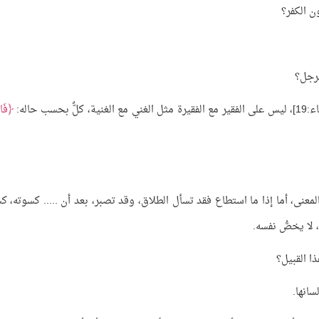
ون الكفر؟
لرجل؟
ع الغنية، كلٌّ بحسب حاله:
فَات
معنى، أما إذا ما استطاع فقد تسأل الطلاق، وقد تصبر، بعد أن ..... كسوته، ك
 لا يخصُّ نفسه.
ذا القبيل؟
سانها.