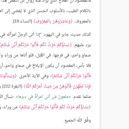
فالمقصود أن العلاج الذي يُراد منه زوال كل النقص هذا
بالكلام الطيب، بالأسلوب الحسن الذي لا يُفضي إلى ا
بالمعروف:
وَعَاشِرُوهُنَّ بِالْمَعْرُوفِ
[النساء:19].
كذلك حديث جابر في اليهود: "إذا أتى الرجلُ امرأتَه في قُ
يرد عليهم:
نِسَاؤُكُمْ حَرْثٌ لَكُمْ فَأْتُوا حَرْثَكُمْ أَنَّى شِئْتُمْ
صمامٍ واحدٍ، في فرجها، في القُبُل، فلو أتاها من وراء وك
فلا بأس، المقصود أن يكون الإيلاجُ في صمامٍ واحدٍ، أن
فَأْتُوا حَرْثَكُمْ أَنَّى شِئْتُمْ
، وفي الآية الأخرى:
وَيَسْأَلُونَ
فَإِذَا تَطَهَّرْنَ فَأْتُوهُنَّ مِنْ حَيْثُ أَمَرَكُمُ اللَّهُ
[ال
مثلما تقدم:
ملعونٌ مَن أتى امرأةً في دبرها
-نسأل الل
نِسَاؤُكُمْ حَرْثٌ لَكُمْ فَأْتُوا حَرْثَكُمْ أَنَّى شِئْتُمْ
من وراء، وم
وفَّق الله الجميع.