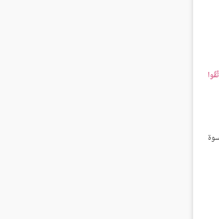
َّقُوا
سوة