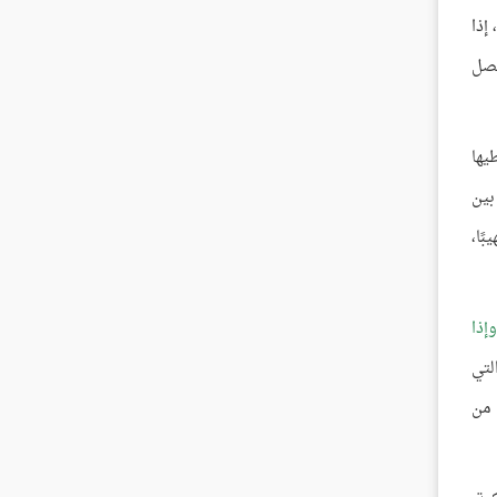
نساء:34]، إذا
حصل
يها
 بين
ًا،
إذا
لتي
 من