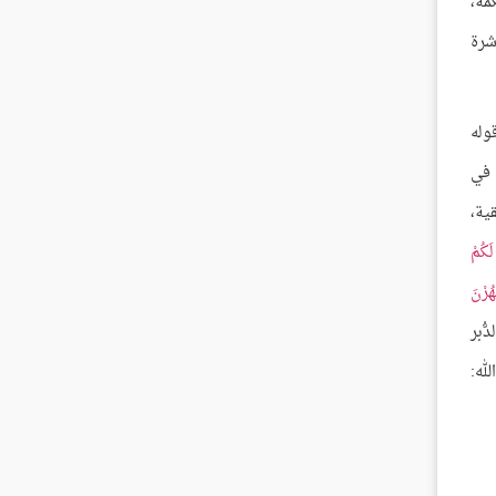
مة،
شرة
قوله
ن في
قية،
َكُمْ
ُرْنَ
ُّبر
له: