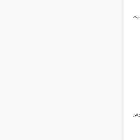
حديث
رهن