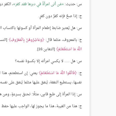
س: حديث:
مَن أتى امرأةً في دبرها فقد كفر
، الكفر د
ج: إذا صحَّ فإنه كفرٌ دون كفرٍ.
س: هل يُعتبر ضابط إطعام المرأة أو كسوتها باكتساب ا
ج: بالمعروف، مثلما قال:
وَعَاشِرُوهُنَّ بِالْمَعْرُوفِ
[النساء:19]، ليس على الفقير مع الفقيرة مثل الغني م
اللَّهَ مَا اسْتَطَعْتُمْ
[التغابن:16].
س: هل ..... لا يكسي امرأته إلا بكسوة نفسه؟
ج:
فَاتَّقُوا اللَّهَ مَا اسْتَطَعْتُمْ
يعني: إن استطعتم، هذا ال
نفسها، يستطيع النفقة، يُنفق عليها مثلما يُنفق على نفسه،
س: إذا المرأة إلى طبعٍ قاسٍ، مثلًا: تحنق بسرعةٍ، ومن ه
ج: هذا من الغيبة، هذا ما يجوز لها، الواجب عليها حفظ ل