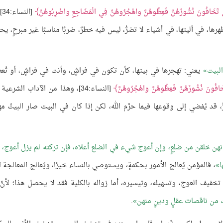
ي تَخَافُونَ نُشُوزَهُنَّ فَعِظُوهُنَّ واهْجُرُوهُنَّ فِي الْمَضَاجِعِ واضْرِبُوهُنَّ
[ال
ها، في أليتها، في أشياء لا تضرُّ، ليس فيه خطرٌ، ضربًا مناسبًا غير مبرحٍ، ي
البيت
يعني: تهجرها في بيتها، كأن تكون في فراشٍ، وأنت في فراشٍ، أو تُعط
َافُونَ نُشُوزَهُنَّ فَعِظُوهُنَّ واهْجُرُوهُنَّ
[النساء:34]، وهذا من الآداب الشرعية
قد يُفضي إلى وقوعها فيما حرَّم الله، لكن إذا كان في البيت صار البيتُ مهيب
إنهن خلقن من ضلعٍ، وإن أعوج شيء في الضلع أعلاه، فإن تركته لم يزل أعوج، و
ا
، فالمؤمن يُعالج الأمور بحكمةٍ، ويستوصي بالنساء خيرًا، ويُعالج المعالجة ا
تخفيف العوج، وتسهيله، وتيسيره، أما زواله بالكلية فقد لا يحصل هذا؛ لأنَّ
ُ من ناقصات عقلٍ ودينٍ منهن
.