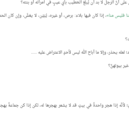
 أنَّ الرجل لا بد أن يُبلغ الخطيب بأي عيبٍ في امرأته أو بنته؟
نا فليس منا
، إذا كان فيها بلاء: برص، أو غيره، يُبَيّن، لا يغشّ، وإن كان ال
ك؟
 لعله يحذر، وإلا ما أباح الله ليس لأحدٍ الاعتراض عليه .....
ر بيوتهنَّ؟
 لأنَّه إذا هجر واحدةً في بيتٍ قد لا يشعر بهجرها له، لكن إذا كن جماعةً يهج