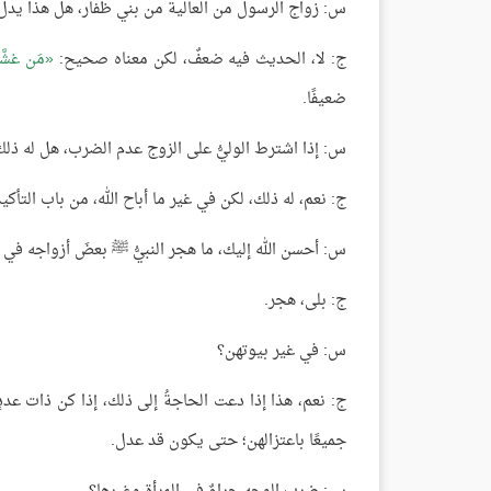
س: زواج الرسول من العالية من بني ظفار، هل هذا يدل على
ج: لا، الحديث فيه ضعفٌ، لكن معناه صحيح:
مَن غشَّ
ضعيفًا.
س: إذا اشترط الوليُّ على الزوج عدم الضرب، هل له ذل
ج: نعم، له ذلك، لكن في غير ما أباح الله، من باب التأكيد؛
س: أحسن الله إليك، ما هجر النبيُّ ﷺ بعضَ أزواجه في غي
ج: بلى، هجر.
س: في غير بيوتهن؟
ج: نعم، هذا إذا دعت الحاجةُ إلى ذلك، إذا كن ذات عددٍ؛
جميعًا باعتزالهن؛ حتى يكون قد عدل.