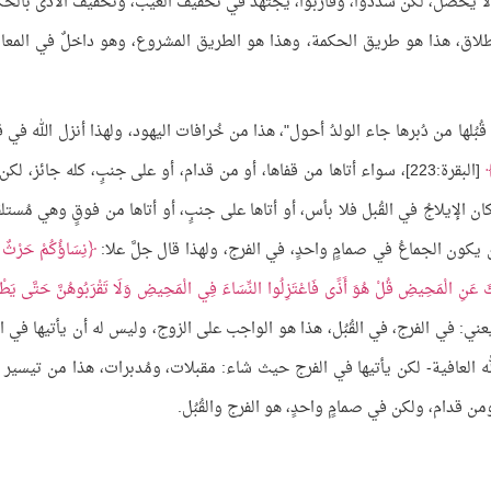
 لا يحصل، لكن سدِّدوا، وقاربوا، يجتهد في تخفيف العيب، وتخفيف الأذى بالحك
لطلاق، هذا هو طريق الحكمة، وهذا هو الطريق المشروع، وهو داخلٌ في المعا
بُلها من دُبرها جاء الولدُ أحول"، هذا من خُرافات اليهود، ولهذا أنزل الله في 
[البقرة:223]، سواء أتاها من قفاها، أو من قدام، أو على جنبٍ، كله جائز، لك
ان الإيلاجُ في القُبل فلا بأس، أو أتاها على جنبٍ، أو أتاها من فوقٍ وهي مُستل
 يكون الجماعُ في صمامٍ واحدٍ، في الفرج، ولهذا قال جلَّ علا:
نِسَاؤُكُمْ حَرْثٌ ل
كَ عَنِ الْمَحِيضِ قُلْ هُوَ أَذًى فَاعْتَزِلُوا النِّسَاءَ فِي الْمَحِيضِ وَلَا تَقْرَبُوهُنَّ حَتَّى يَطْه
بقرة:222] يعني: في الفرج، في القُبُل، هذا هو الواجب على الزوج، وليس له أن يأتيها في الد
ه العافية- لكن يأتيها في الفرج حيث شاء: مقبلات، ومُدبرات، هذا من تيسير ال
ن قدام، ولكن في صمامٍ واحدٍ، هو الفرج والقُبُل.