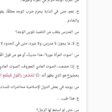
س: ضرب الوجه حرامٌ في المرأة وغيرها؟
ج: نعم، حتى في الدابة يحرم ضرب الوجه مطلقًا، ي
والخادم.
س: المدرس يطلب من التلميذ تلوين الوجه؟
ج: لا، ما يجوز، لا مدرس، ولا غيره، حتى في الحدود لا
س: "صوت المرأة عورة"، هذا حديثٌ، أو هو من قول الفُ
ج: إذا خضعت، الصوت العادي المعروف، الصوت العادي، 
بخضوعٍ هو الذي يظهر أنه:
لَا تَخْضَعْنَ بِالْقَوْلِ فَيَطْمَعَ ا
س: يوجد في بعض الدول الإسلامية محاضرات للنساء ع
ج: هذا طيب ...
س: حتى لو استمع لها الرجل؟