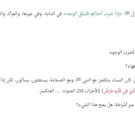
قول ﷺ:
إذا ضرب أحدُكم فليتَّقِ الوجه
، في الدابة، وفي غيرها، والمرأة، والو
 تُضرب الوجوه.
قهاء؟
كان النساء يتكلمنَ مع النبي ﷺ، ومع الصحابة، يستفتون، يسألون، لكن إذا 
لَّذِي فِي قَلْبِهِ مَرَضٌ
[الأحزاب:32]، الصوت ..... المتكسر.
بر أشرطة، هل يمنع هذا الشيء؟