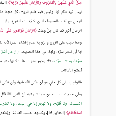
مِثْلُ الَّذِي عَلَيْهِنَّ بِالْمَعْرُوفِ ولِلرِّجَالِ عَلَيْهِنَّ دَرَجَةٌ
ليس فيه ظلم لها، وليس فيه ظلم للزوج، كل منهما على 
الرجل مع أهله بالمعروف الذي لا يُخالف الشرع، ولهذا
الرجال أكبر كما قال جلَّ وعلا:
الرِّجَالُ قَوَّامُونَ عَلَى النِّس
ومما يجب على الزوج والزوجة عدم إفشاء السر؛ لأنه يقع
لها أن تنشر سرَّه، ولهذا في هذا الحديث:
إنَّ من أشرّ
سرَّها، وتنشر سرَّه
، فلا يجوز نشر سرها، ولا لها نشر سر
أعظم الأمانات.
فالواجب على كل حالٍ هو أن يتَّقي الله فيها، وأن تتَّقي الل
وفي حديث معاوية بن حيدة: وفيه أنَّ النبي ﷺ قال ل
اكتسيتَ، ولا تُقَبِّح، ولا تهجر إلا في البيت، ولا تضر
اسْتَطَعْتُمْ
[التغابن:16]، يكسوها حسب الطاقة، 