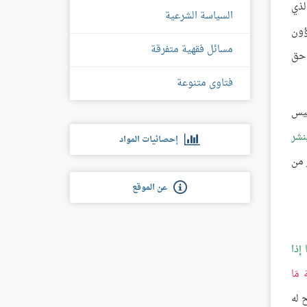
الذي
السياسة الشرعية
ؤون
مسائل فقهية متفرقة
حق
فتاوى متنوعة
ليس
ينشر
إحصائيات المواد
 من
عن الموقع
إذا
هَ مَا
ح له