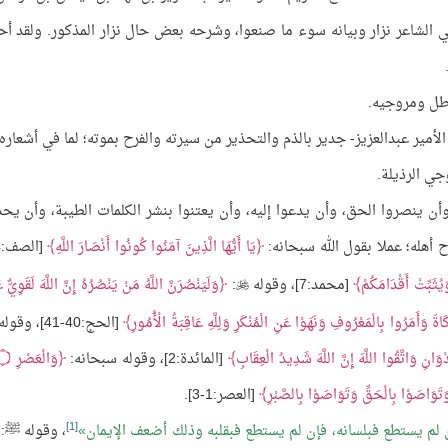
 الشاعر نزار وبيانه سوء ما صنعوا، وشرحه بعض حال نزار المذكور. ولقد أ
اطل ومروجيه.
الأمير عبدالعزيز- جدير بالذم والتحذير من سيرته والفرح بموته؛ لما في أشعاره
جي الرذيلة.
أن ينصروا الحق، وأن يدعوا إليه، وأن يعتنوا بنشر الكلمات الطيبة، وأن يحذ
ح أهله؛ عملا بقول الله سبحانه:
يَا أَيُّهَا الَّذِينَ آمَنُوا كُونُوا أَنْصَارَ اللَّهِ
َيُثَبِّتْ أَقْدَامَكُمْ
[محمد:7]، وقوله
:
وَلَيَنْصُرَنَّ اللَّهُ مَنْ يَنْصُرُهُ إِنَّ اللَّهَ لَقَوِيٌّ ع

ةَ وَأَمَرُوا بِالْمَعْرُوفِ وَنَهَوْا عَنِ الْمُنْكَرِ وَلِلَّهِ عَاقِبَةُ الْأُمُورِ
[الحج:40-41]، وقوله
وَانِ وَاتَّقُوا اللَّهَ إِنَّ اللَّهَ شَدِيدُ الْعِقَابِ
[المائدة:2]، وقوله سبحانه:
وَالْعَصْرِ
۝
َتَوَاصَوْا بِالْحَقِّ وَتَوَاصَوْا بِالصَّبْرِ
[العصر:1-3].
[1]
ن لم يستطع فبلسانه، فإن لم يستطع فبقلبه وذلك أضعف الإيمان
، وقوله ﷺ: