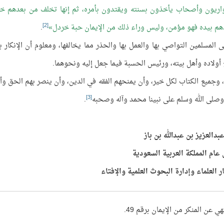
حواريون وأصحاب يأخذون بسنته ويقتدون بأمره، ثم إنها تخلف من بعدهم خل
[2]
هدهم بيده فهو مؤمن، وليس وراء ذلك من الإيمان حبة خردل
.
المسلمين التواصي بها والعمل بها والحذر مما يخالفها، ومعلوم أن الإنكار با
أولاده وأهل بيته، ورئيس الحسبة فيما جعل إليه ونحوهما.
 وجميع الكتاب لكل خير، وأن يمنحهم الفقه في الدين، وأن ينصر بهم الحق وأه
[3]
 وصلى الله وسلم على نبينا محمد وآله وصحبه
.
بدالعزيز بن عبدالله بن باز
عام المملكة العربية السعودية
 العلماء وإدارة البحوث العلمية والإفتاء
 عن المنكر من الإيمان برقم 49.