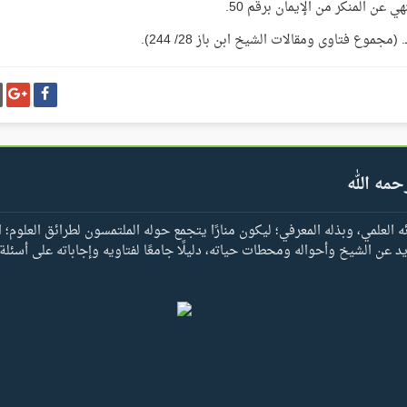
 عن المنكر من الإيمان برقم 50.
شارك
شا
على
عل
فيسبوك
غو
بل
حمه الله
العلمي، وبذله المعرفي؛ ليكون منارًا يتجمع حوله الملتمسون لطرائق العلوم؛ ا
يد عن الشيخ وأحواله ومحطات حياته، دليلًا جامعًا لفتاويه وإجاباته على أسئلة