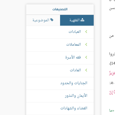
حسن
التصنيفات
الفقهية
الموضوعية
العبادات
 من
المعاملات
روا
فقه الأسرة
[الصف:14]،
العادات
َزِيزٌ
:
الجنايات والحدود

إِنَّ
الأيمان والنذور
القضاء والشهادات
ما