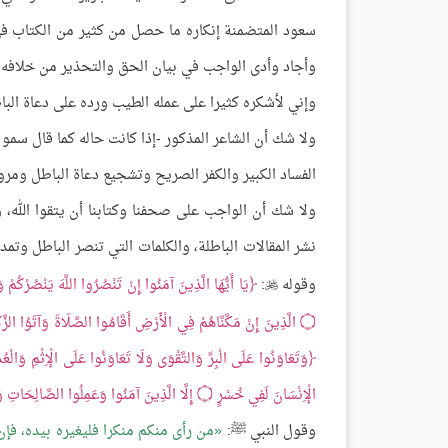
سعود المتضمنة إنكاره ما حصل من كثير من الكتاب في
وأجاد وأدى الواجب في بيان الحق والتحذير من خلافه.
وإني لأشكره كثيرا على عمله الطيب ورده على دعاة الب
ولا شك أن الشاعر المذكور -إذا كانت حاله كما قال سمو 
الفساد الكبير والكفر الصريح وتشجيع دعاة الباطل ومرو
ولا شك أن الواجب على صحفنا وكتابنا أن يتقوا الله، و
نشر المقالات الباطلة، والكلمات التي تنصر الباطل وتمد
وقوله
:
يَا أَيُّهَا الَّذِينَ آمَنُوا إِنْ تَنْصُرُوا اللَّهَ يَنْصُرْكُمْ و

۝
الَّذِينَ إِنْ مَكَّنَّاهُمْ فِي الْأَرْضِ أَقَامُوا الصَّلَاةَ وَآتَوُا الزَّكَا
وَتَعَاوَنُوا عَلَى الْبِرِّ وَالتَّقْوَى وَلَا تَعَاوَنُوا عَلَى الْإِثْمِ وَالْعُدْ
الْإِنْسَانَ لَفِي خُسْرٍ
۝
إِلَّا الَّذِينَ آمَنُوا وَعَمِلُوا الصَّالِحَاتِ و
وقول النبي ﷺ:
من رأى منكم منكرا فليغيره بيده، فإ