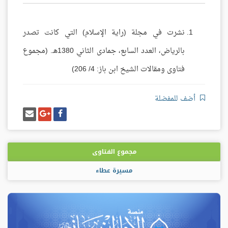
نشرت في مجلة (راية الإسلام) التي كانت تصدر
بالرياض، العدد السابع، جمادى الثاني 1380هـ. (مجموع
فتاوى ومقالات الشيخ ابن باز: 4/ 206)
أضف للمفضلة
شارك
شارك
إرسل
على
على
إيميل
فيسبوك
غوغل
بلس
مجموع الفتاوى
مسيرة عطاء