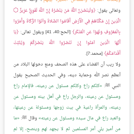
وتعالى يقول:
وَلَيَنْصُرَنَّ اللَّهُ مَنْ يَنْصُرُهُ إِنَّ اللَّهَ لَقَوِيٌّ عَزِيزٌ
۝
الَّذِينَ إِنْ مَكَّنَّاهُمْ فِي الْأَرْضِ أَقَامُوا الصَّلاةَ وَآتَوُا الزَّكَاةَ وَأَمَرُوا
بِالْمَعْرُوفِ وَنَهَوْا عَنِ الْمُنْكَر
[الحج:40، 41] ويقول تعالى:
يَا
أَيُّهَا الَّذِينَ آمَنُوا إِنْ تَنْصُرُوا اللَّهَ يَنْصُرْكُمْ وَيُثَبِّتْ
أَقْدَامَكُمْ
[محمد:7].
ولا ريب أن القضاء على هذه الصحف ومنع دخولها البلاد من
أعظم نصر الله وحماية دينه، وفي الحديث الصحيح يقول
النبي ﷺ:
كلكم راع وكلكم مسئول عن رعيته، فالإمام راع
ومسئول عن رعيته، والرجل راع في أهل بيته ومسئول عن
رعيته، والمرأة راعية في بيت زوجها ومسئولة عن رعيتها،
والعبد راع في مال سيده ومسئول عن رعيته
وقال ﷺ:
ما
من أمير يلي أمر المسلمين ثم لا يجهد لهم وينصح، إلا لم