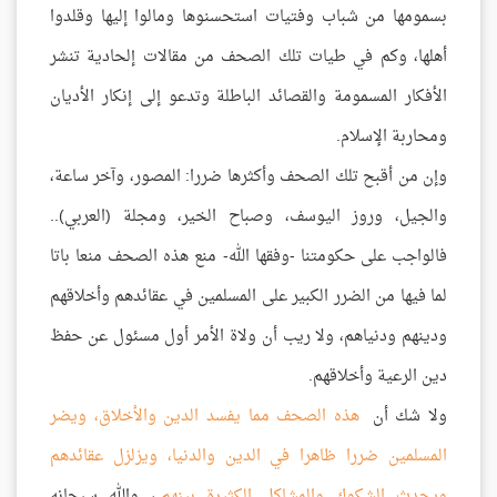
بسمومها من شباب وفتيات استحسنوها ومالوا إليها وقلدوا
أهلها، وكم في طيات تلك الصحف من مقالات إلحادية تنشر
الأفكار المسمومة والقصائد الباطلة وتدعو إلى إنكار الأديان
ومحاربة الإسلام.
وإن من أقبح تلك الصحف وأكثرها ضررا: المصور، وآخر ساعة،
والجيل، وروز اليوسف، وصباح الخير، ومجلة (العربي)..
فالواجب على حكومتنا -وفقها الله- منع هذه الصحف منعا باتا
لما فيها من الضرر الكبير على المسلمين في عقائدهم وأخلاقهم
ودينهم ودنياهم، ولا ريب أن ولاة الأمر أول مسئول عن حفظ
دين الرعية وأخلاقهم.
ولا شك أن
هذه الصحف مما يفسد الدين والأخلاق، ويضر
المسلمين ضررا ظاهرا في الدين والدنيا، ويزلزل عقائدهم
ويحدث الشكوك والمشاكل الكثيرة بينهم
، والله سبحانه